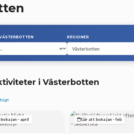
tten
 VÄSTERBOTTEN
REGIONER
tiviteter i Västerbotten
 högt
 boka jan - april
Går att boka jan - feb