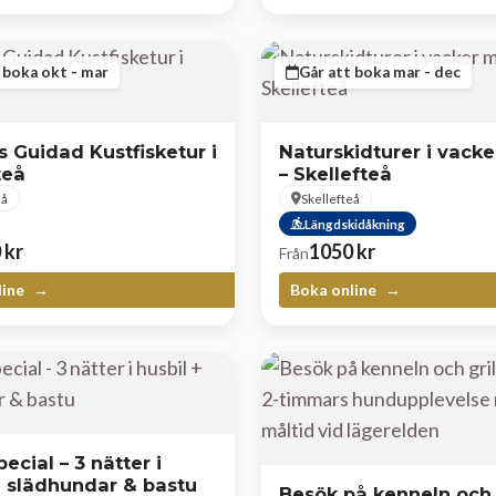
 boka okt - mar
Går att boka mar - dec
 Guidad Kustfisketur i
Naturskidturer i vacke
teå
– Skellefteå
eå
Skellefteå
Längdskidåkning
0
kr
1050
kr
Från
line
Boka online
ecial – 3 nätter i
+ slädhundar & bastu
Besök på kenneln och