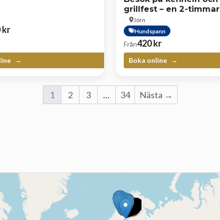
grillfest – en 2-timmar
hundupplevelse med 
Jörn
vid lägerelden
0
kr
Hundspann
420
kr
Från
line
Boka online
1
2
3
…
34
Nästa →