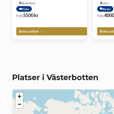
Skellefteå
Jörn
Fiske
Bastu
5500
kr
400
Från
Från
Boka online
Boka on
Platser i Västerbotten
+
−