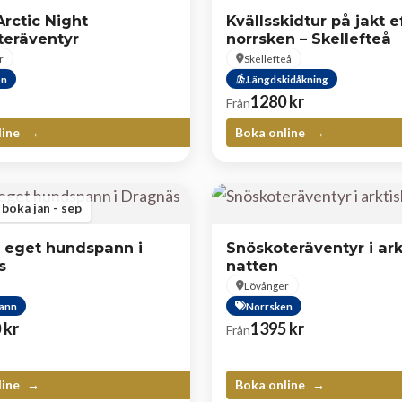
Arctic Night
Kvällsskidtur på jakt e
teräventyr
norrsken – Skellefteå
r
Skellefteå
en
Längdskidåkning
1280
kr
Från
line
Boka online
 boka jan - sep
t eget hundspann i
Snöskoteräventyr i ark
s
natten
Lövånger
ann
Norrsken
0
kr
1395
kr
Från
line
Boka online