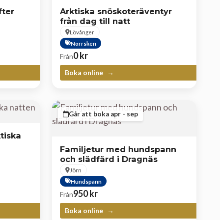
fter
Arktiska snöskoteräventyr
från dag till natt
Lövånger
Norrsken
0
kr
Från
Boka online
Går att boka apr - sep
tiska
Familjetur med hundspann
och slädfärd i Dragnäs
Jörn
Hundspann
950
kr
Från
Boka online