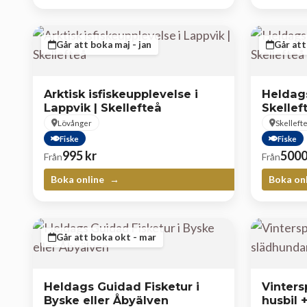
Går att boka maj - jan
Går att
Arktisk isfiskeupplevelse i
Heldags
Lappvik | Skellefteå
Skellef
Lövånger
Skelleft
Fiske
Fiske
995
kr
500
Från
Från
Boka online
Boka on
Går att boka okt - mar
Heldags Guidad Fisketur i
Vintersp
Byske eller Åbyälven
husbil 