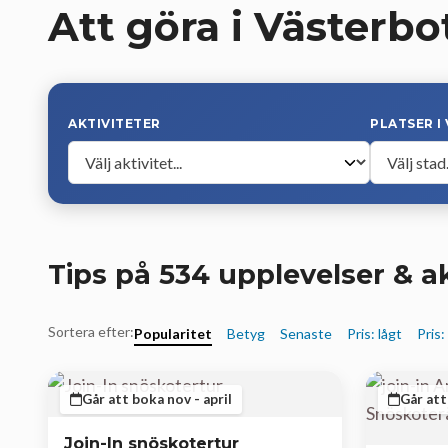
Att göra i Västerbo
AKTIVITETER
PLATSER I
Tips på 534 upplevelser & ak
Sortera efter:
Popularitet
Betyg
Senaste
Pris: lågt
Pris:
Går att boka nov - april
Går att
Join-In snöskotertur