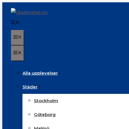
Hoppa
till
innehåll
Meny
Meny
Alla upplevelser
Städer
Stockholm
Göteborg
Malmö