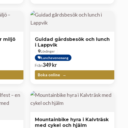
r miljö
Guidad gårdsbesök och lunch
i Lappvik
Lövånger
Lunchevenemang
349
kr
Från
Boka online
Mountainbike hyra i Kalvträsk
med cykel och hjälm