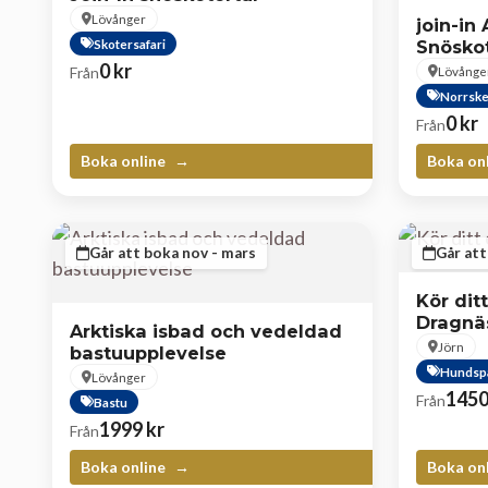
Lövånger
join-in 
Skotersafari
Snösko
0
kr
Från
Lövånge
Norrsk
0
kr
Från
Boka online
Boka on
Går att boka nov - mars
Går att
Kör dit
Dragnä
Arktiska isbad och vedeldad
Jörn
bastuupplevelse
Hundsp
Lövånger
145
Från
Bastu
1999
kr
Från
Boka online
Boka on