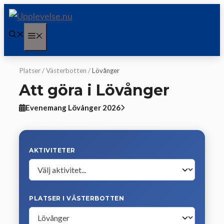
Hoppa
till
Meny
innehåll
Platser
/
Västerbotten
/
Lövånger
Att göra i Lövånger
Evenemang Lövånger 2026
AKTIVITETER
PLATSER I VÄSTERBOTTEN