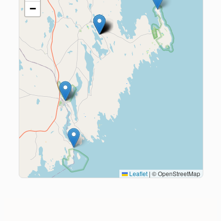
−
Leaflet
|
© OpenStreetMap