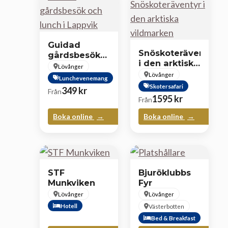
Guidad
Snöskoteräventyr
gårdsbesök
i den arktiska
och lunch i
Lövånger
vildmarken
Lappvik
Lövånger
Lunchevenemang
Skotersafari
349
kr
Från
1595
kr
Från
Boka online
Boka online
STF
Bjuröklubbs
Munkviken
Fyr
Lövånger
Lövånger
Hotell
Västerbotten
Bed & Breakfast