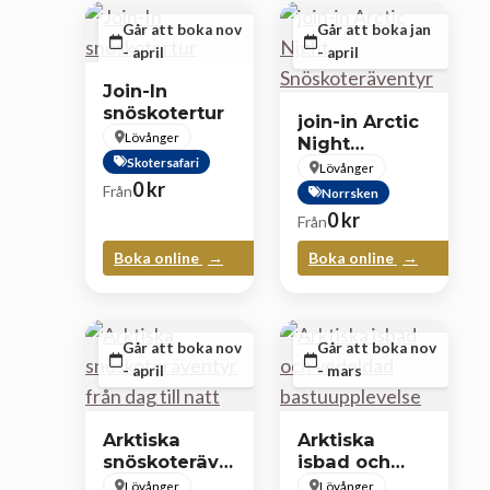
Går att boka nov
Går att boka jan
- april
- april
Join-In
snöskotertur
join-in Arctic
Lövånger
Night
Skotersafari
Snöskoteräventyr
Lövånger
0
kr
Från
Norrsken
0
kr
Från
Boka online
Boka online
Går att boka nov
Går att boka nov
- april
- mars
Arktiska
Arktiska
snöskoteräventyr
isbad och
från dag till
vedeldad
Lövånger
Lövånger