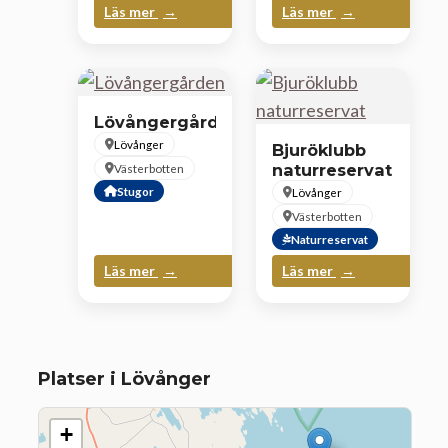
Läs mer
Läs mer
Lövångergården
Lövånger
Bjuröklubb
naturreservat
Västerbotten
Stugor
Lövånger
Västerbotten
Naturreservat
Läs mer
Läs mer
Platser i Lövånger
+