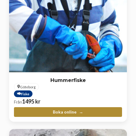
Hummerfiske
Göteborg
Fiske
1495
kr
Från
Boka online