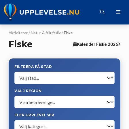
Hoppa
till
Me
innehåll
Aktiviteter
/
Natur & friluftsliv
/
Fiske
Fiske
Kalender Fiske 2026
FILTRERA PÅ STAD
VÄLJ REGION
FLER UPPLEVELSER