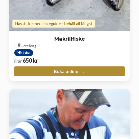
Havsfiske med fiskeguide - behåll all fångst
Makrillfiske
Göteborg
Fiske
650
kr
Från
Boka online