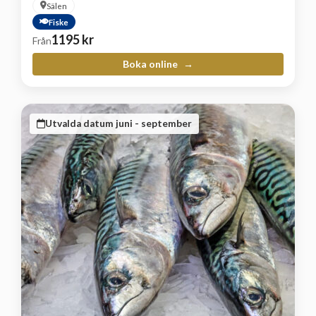
Sälen
Fiske
1195
kr
Från
Boka online
Utvalda datum juni - september