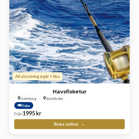
All utrustning ingår + fika
Havsfisketur
Göteborg
Stockholm
Fiske
1995
kr
Från
Boka online