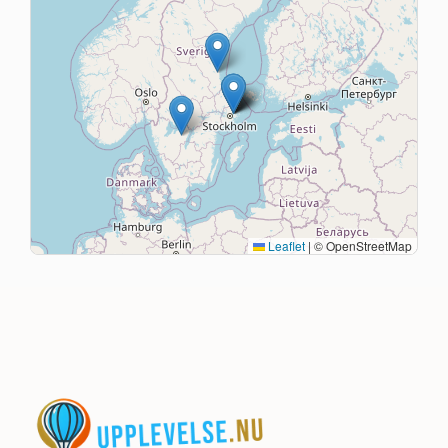
Leaflet
|
© OpenStreetMap