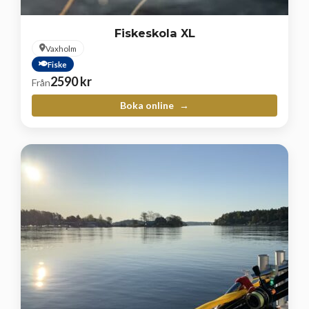
Fiskeskola XL
Vaxholm
Fiske
2590
kr
Från
Boka online