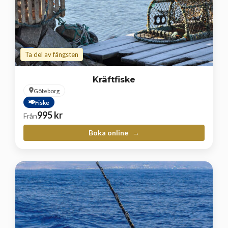
Ta del av fångsten
Kräftfiske
Göteborg
Fiske
995
kr
Från
Boka online