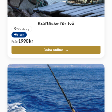
Kräftfiske för två
Göteborg
Fiske
1990
kr
Från
Boka online