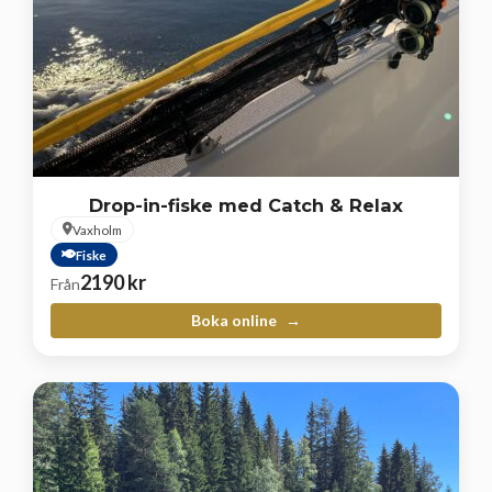
Drop-in-fiske med Catch & Relax
Vaxholm
Fiske
2190
kr
Från
Boka online