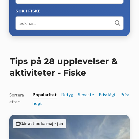
SÖK I FISKE
Tips på 28 upplevelser &
aktiviteter - Fiske
Popularitet
Betyg
Senaste
Pris: lågt
Pris:
Sortera
efter:
högt
Går att boka maj - jan