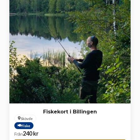
Fiskekort i Billingen
Skövde
Fiske
240
kr
Från