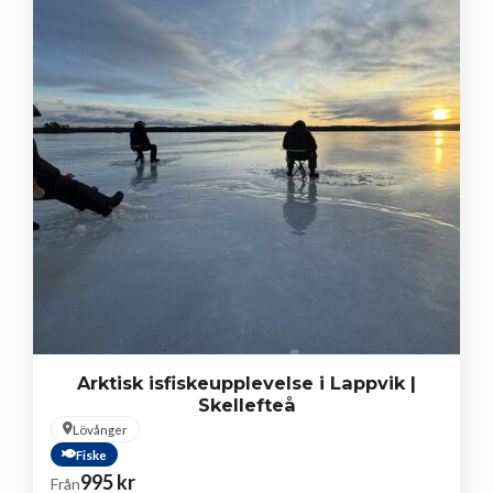
Arktisk isfiskeupplevelse i Lappvik |
Skellefteå
Lövånger
Fiske
995
kr
Från