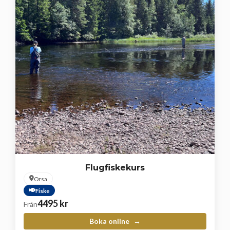
Flugfiskekurs
Orsa
Fiske
4495
kr
Från
Boka online