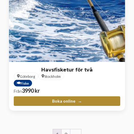
Havsfisketur för två
Göteborg
Stockholm
Fiske
3990
kr
Från
Boka online