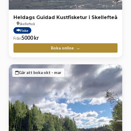
Heldags Guidad Kustfisketur i Skellefteå
Skellefteå
Fiske
5000
kr
Från
Boka online
Går att boka okt - mar