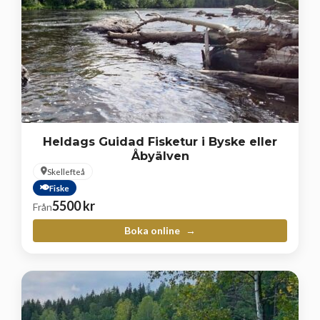
Heldags Guidad Fisketur i Byske eller
Åbyälven
Skellefteå
Fiske
5500
kr
Från
Boka online