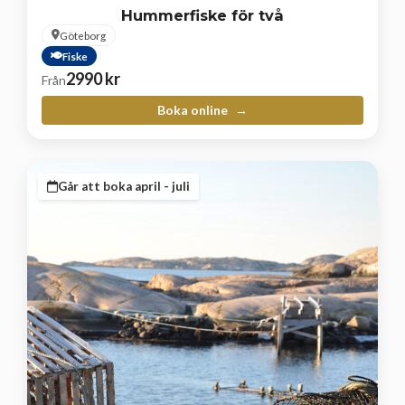
Hummerfiske för två
Göteborg
Fiske
2990
kr
Från
Boka online
Går att boka april - juli