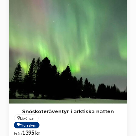
Snöskoteräventyr i arktiska natten
Lövånger
Norrsken
1395
kr
Från