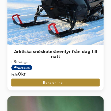
Arktiska snöskoteräventyr från dag till
natt
Lövånger
Norrsken
0
kr
Från
Boka online