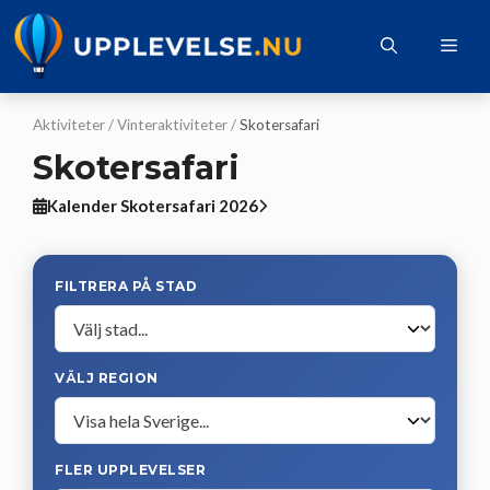
Hoppa
till
Me
innehåll
Aktiviteter
/
Vinteraktiviteter
/
Skotersafari
Skotersafari
Kalender Skotersafari 2026
FILTRERA PÅ STAD
VÄLJ REGION
FLER UPPLEVELSER