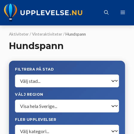
Hoppa
till
Me
innehåll
Aktiviteter
/
Vinteraktiviteter
/
Hundspann
Hundspann
FILTRERA PÅ STAD
VÄLJ REGION
FLER UPPLEVELSER