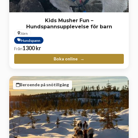
Kids Musher Fun –
Hundspannsupplevelse för barn
Jörn
Hundspann
1300
kr
Från
Boka online
Beroende på snötillgång