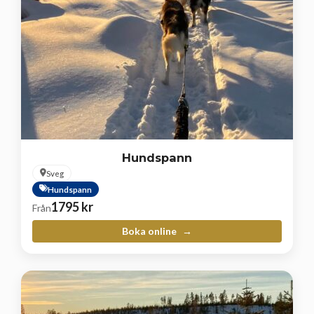
Hundspann
Sveg
Hundspann
1795
kr
Från
Boka online