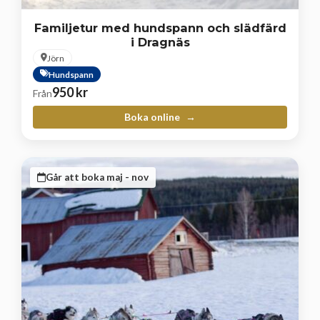
Familjetur med hundspann och slädfärd
i Dragnäs
Jörn
Hundspann
950
kr
Från
Boka online
Går att boka maj - nov