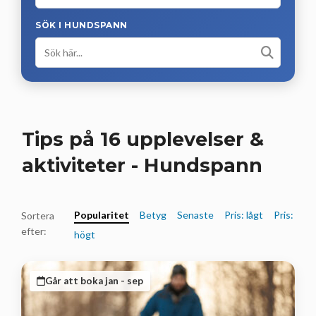
SÖK I HUNDSPANN
Tips på 16 upplevelser &
aktiviteter - Hundspann
Popularitet
Betyg
Senaste
Pris: lågt
Pris:
Sortera
efter:
högt
Går att boka jan - sep