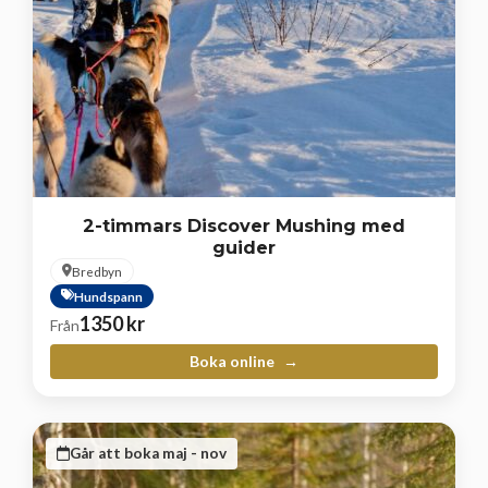
2-timmars Discover Mushing med
guider
Bredbyn
Hundspann
1350
kr
Från
Boka online
Går att boka maj - nov