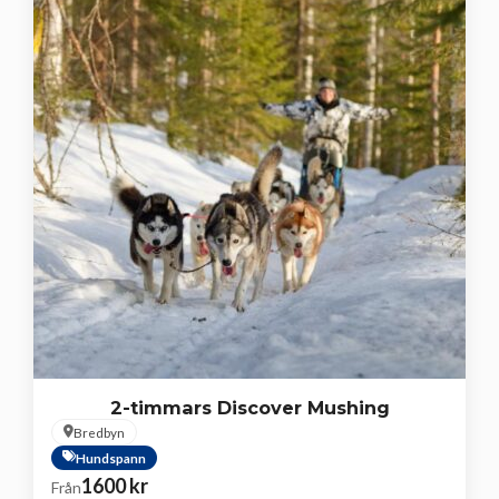
2-timmars Discover Mushing
Bredbyn
Hundspann
1600
kr
Från