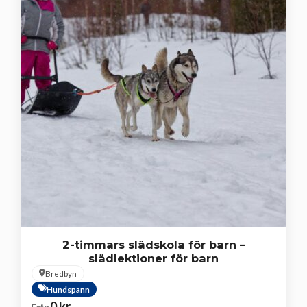
2-timmars slädskola för barn –
slädlektioner för barn
Bredbyn
Hundspann
0
kr