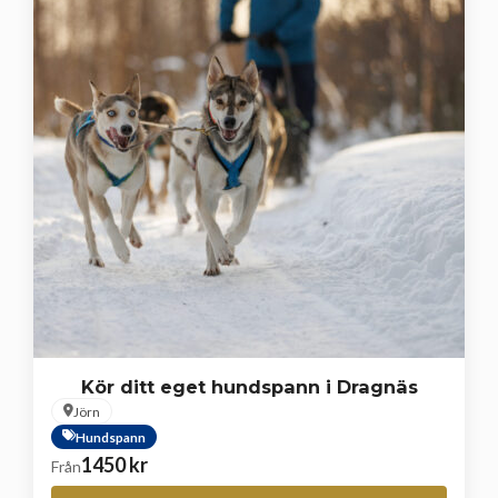
Kör ditt eget hundspann i Dragnäs
Jörn
Hundspann
1450
kr
Från