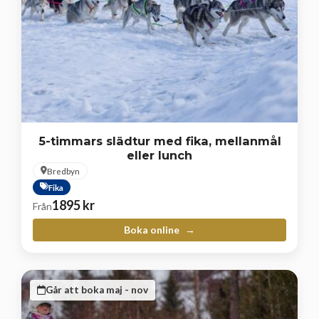
5-timmars slädtur med fika, mellanmål
eller lunch
Bredbyn
Fika
1895
kr
Från
Boka online
Går att boka maj - nov