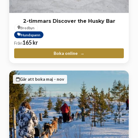
2-timmars Discover the Husky Bar
Bredbyn
Hundspann
165
kr
Från
Boka online
Går att boka maj - nov