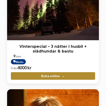
Vinterspecial – 3 nätter i husbil +
slädhundar & bastu
Jörn
Bastu
4000
kr
Från
Boka online