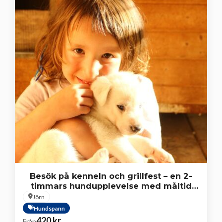
Besök på kenneln och grillfest – en 2-
timmars hundupplevelse med måltid
vid lägerelden
Jörn
Hundspann
420
kr
Från