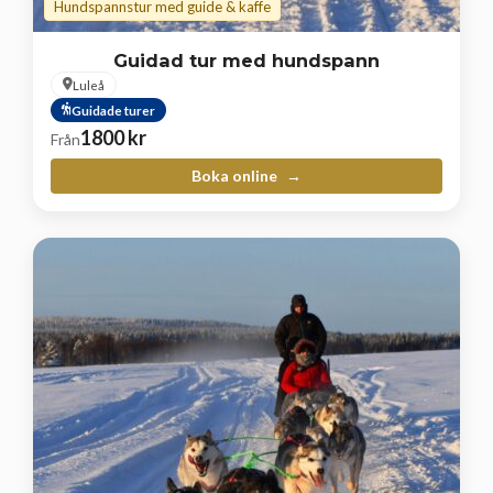
Hundspannstur med guide & kaffe
Guidad tur med hundspann
Luleå
Guidade turer
1800
kr
Från
Boka online