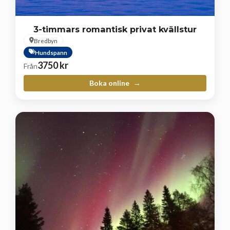
3-timmars romantisk privat kvällstur
Bredbyn
Hundspann
3750
kr
Från
Boka online