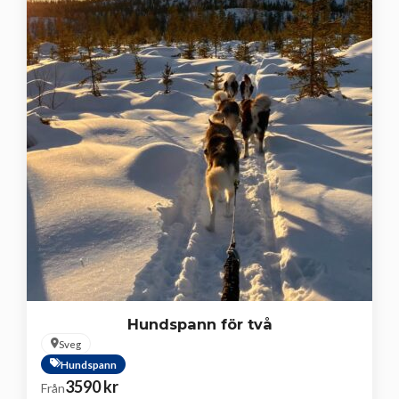
Hundspann för två
Sveg
Hundspann
3590
kr
Från