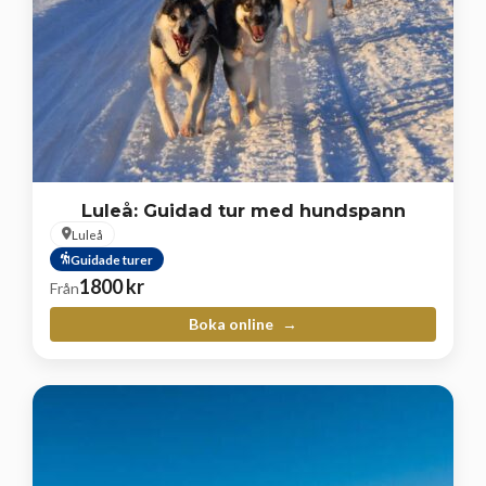
Luleå: Guidad tur med hundspann
Luleå
Guidade turer
1800
kr
Från
Boka online