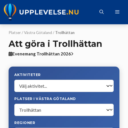
Hoppa
till
Me
innehåll
Platser
/
Västra Götaland
/
Trollhättan
Att göra i Trollhättan
Evenemang Trollhättan 2026
AKTIVITETER
PLATSER I VÄSTRA GÖTALAND
REGIONER