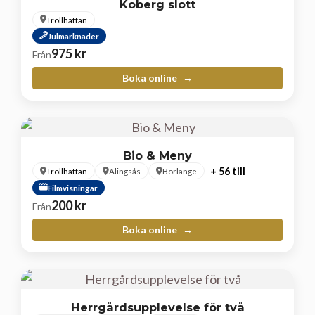
Koberg slott
Trollhättan
Julmarknader
975
kr
Från
Boka online
Bio & Meny
+ 56 till
Trollhättan
Alingsås
Borlänge
Filmvisningar
200
kr
Från
Boka online
Herrgårdsupplevelse för två