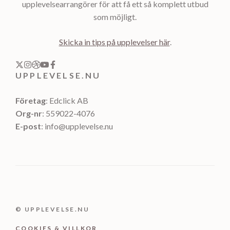
upplevelsearrangörer för att få ett så komplett utbud
som möjligt.
Skicka in tips på upplevelser här
.
UPPLEVELSE.NU
Företag
: Edclick AB
Org-nr
: 559022-4076
E-post
: info@upplevelse.nu
© UPPLEVELSE.NU
COOKIES & VILLKOR