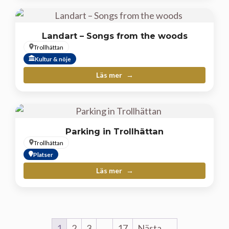
Landart – Songs from the woods
Trollhättan
Kultur & nöje
Läs mer
Parking in Trollhättan
Trollhättan
Platser
Läs mer
1
2
3
…
17
Nästa →