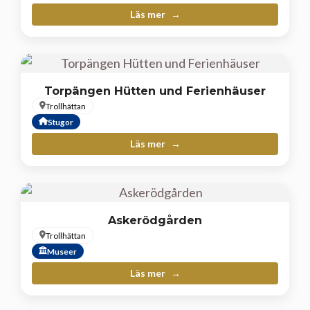
Läs mer
Torpängen Hütten und Ferienhäuser
Trollhättan
Stugor
Läs mer
Askerödgården
Trollhättan
Museer
Läs mer