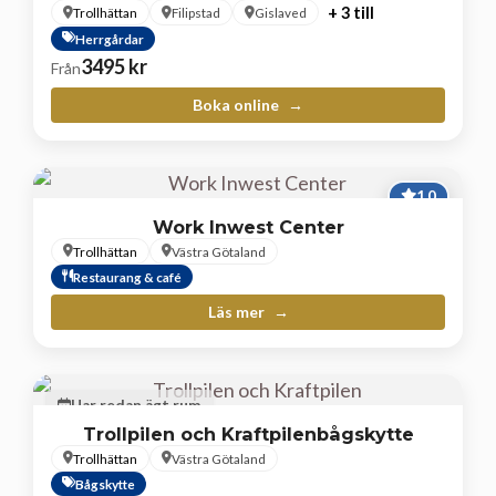
+ 3 till
Trollhättan
Filipstad
Gislaved
Herrgårdar
3495
kr
Från
Boka online
1,0
Work Inwest Center
Trollhättan
Västra Götaland
Restaurang & café
Läs mer
Har redan ägt rum
Trollpilen och Kraftpilenbågskytte
Trollhättan
Västra Götaland
Bågskytte