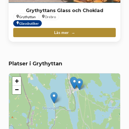
Grythyttans Glass och Choklad
Grythyttan
Örebro
Glassbutiker
Läs mer
Platser i Grythyttan
+
−