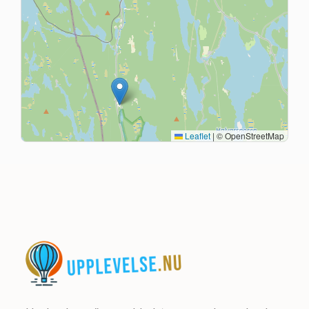
Leaflet
|
© OpenStreetMap