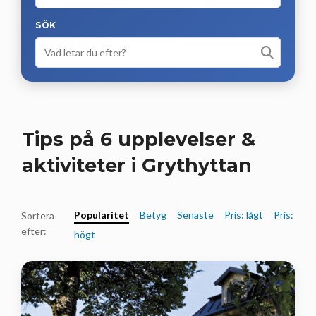
SÖK
Tips på 6 upplevelser &
aktiviteter i Grythyttan
Popularitet
Betyg
Senaste
Pris: lågt
Pris:
Sortera
efter:
högt