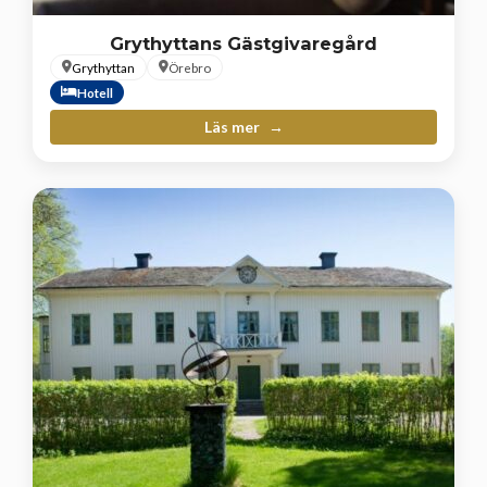
Grythyttans Gästgivaregård
Grythyttan
Örebro
Hotell
Läs mer