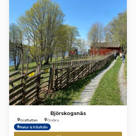
Björskogsnäs
Grythyttan
Örebro
Natur & friluftsliv