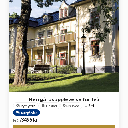
Herrgårdsupplevelse för två
+ 3 till
Grythyttan
Filipstad
Gislaved
Herrgårdar
3495
kr
Från