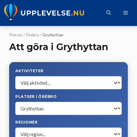
Hoppa
till
Me
innehåll
Platser
/
Örebro
/
Grythyttan
Att göra i Grythyttan
AKTIVITETER
PLATSER I ÖREBRO
REGIONER