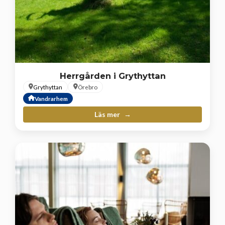
Herrgården i Grythyttan
Grythyttan
Örebro
Vandrarhem
Läs mer