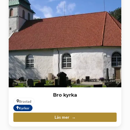
Bro kyrka
Brastad
Kyrkor
Läs mer