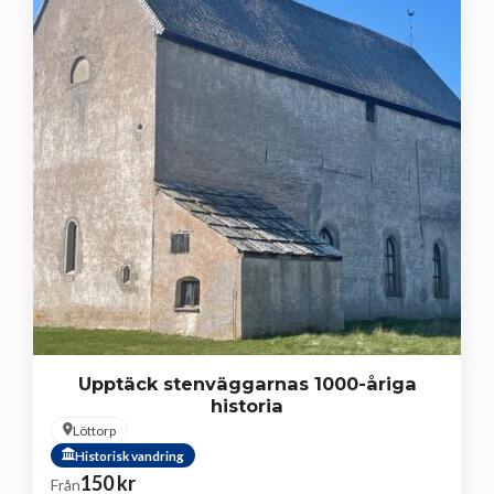
Upptäck stenväggarnas 1000-åriga
historia
Löttorp
Historisk vandring
150
kr
Från