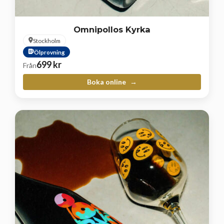
Omnipollos Kyrka
Stockholm
Ölprovning
699
kr
Från
Boka online