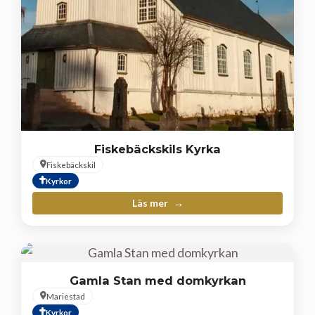
Fiskebäckskils Kyrka
Fiskebäckskil
Kyrkor
Läs mer
Gamla Stan med domkyrkan
Mariestad
Kyrkor