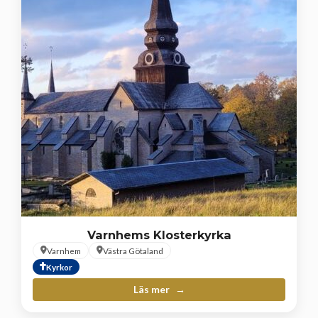
Varnhems Klosterkyrka
Varnhem
Västra Götaland
Kyrkor
Läs mer