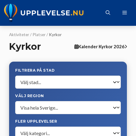
Hoppa
till
Me
innehåll
Aktiviteter
/
Platser
/
Kyrkor
Kyrkor
Kalender Kyrkor 2026
FILTRERA PÅ STAD
VÄLJ REGION
FLER UPPLEVELSER