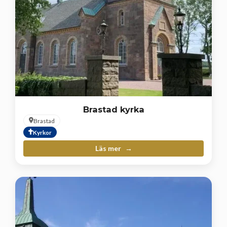
Brastad kyrka
Brastad
Kyrkor
Läs mer