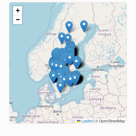
+
−
Leaflet
|
© OpenStreetMap