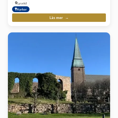
Lysekil
Kyrkor
Läs mer