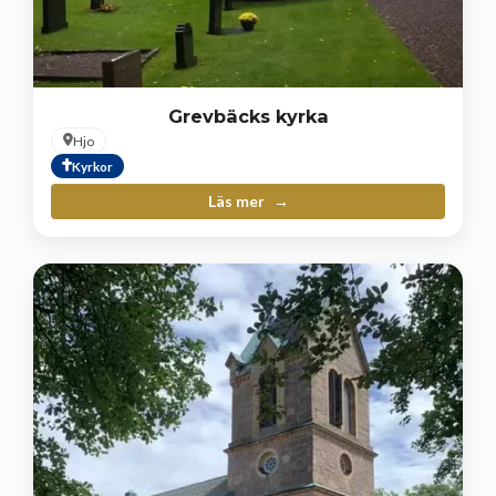
Grevbäcks kyrka
Hjo
Kyrkor
Läs mer