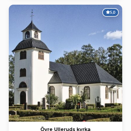
5,0
Övre Ulleruds kyrka