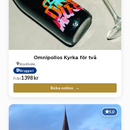
Omnipollos Kyrka för två
Stockholm
Bryggeri
1398
kr
Från
Boka online
5,0