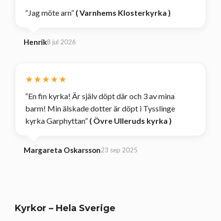
“Jag möte arn”
(
Varnhems Klosterkyrka
)
Henrik
8 jul 2026
★★★★★
“En fin kyrka! Är själv döpt där och 3 av mina
barm! Min älskade dotter är döpt i Tysslinge
kyrka Garphyttan”
(
Övre Ulleruds kyrka
)
Margareta Oskarsson
23 sep 2025
Kyrkor – Hela Sverige