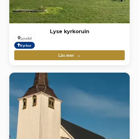
Lyse kyrkoruin
Lysekil
Kyrkor
Läs mer