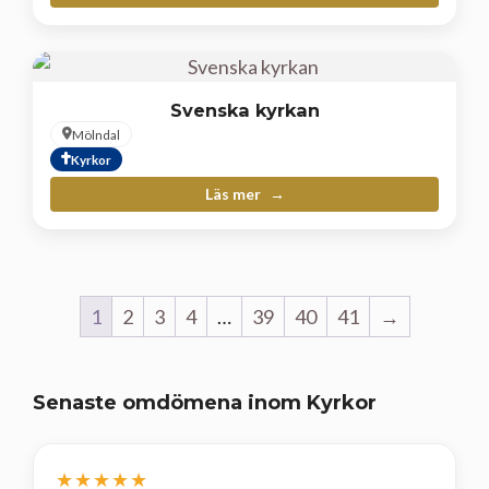
Svenska kyrkan
Mölndal
Kyrkor
Läs mer
1
2
3
4
…
39
40
41
→
Senaste omdömena inom Kyrkor
★★★★★