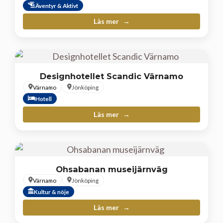
Äventyr & Aktivt
Läs mer
Designhotellet Scandic Värnamo
Värnamo
Jönköping
Hotell
Läs mer
Ohsabanan museijärnväg
Värnamo
Jönköping
Kultur & nöje
Läs mer