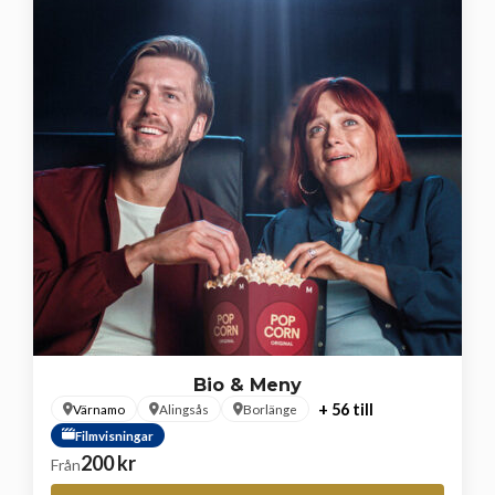
Bio & Meny
+ 56 till
Värnamo
Alingsås
Borlänge
Filmvisningar
200
kr
Från