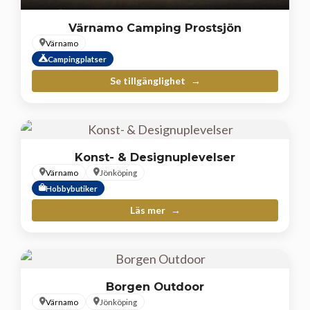
Värnamo Camping Prostsjön
Värnamo
Campingplatser
Se tillgänglighet
Konst- & Designuplevelser
Värnamo
Jönköping
Hobbybutiker
Läs mer
Borgen Outdoor
Värnamo
Jönköping