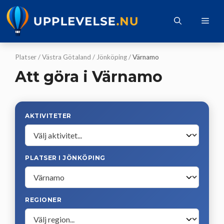
Hoppa
till
Me
innehåll
Platser
/
Västra Götaland
/
Jönköping
/
Värnamo
Att göra i Värnamo
AKTIVITETER
PLATSER I JÖNKÖPING
REGIONER