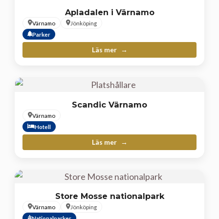
Apladalen i Värnamo
Värnamo
Jönköping
Parker
Läs mer
Scandic Värnamo
Värnamo
Hotell
Läs mer
Store Mosse nationalpark
Värnamo
Jönköping
Nationalparker