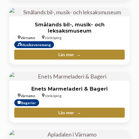
Smålands bil-, musik- och
leksaksmuseum
Värnamo
Jönköping
Musikevenemang
Läs mer
Enets Marmeladeri & Bageri
Värnamo
Jönköping
Bagerier
Läs mer