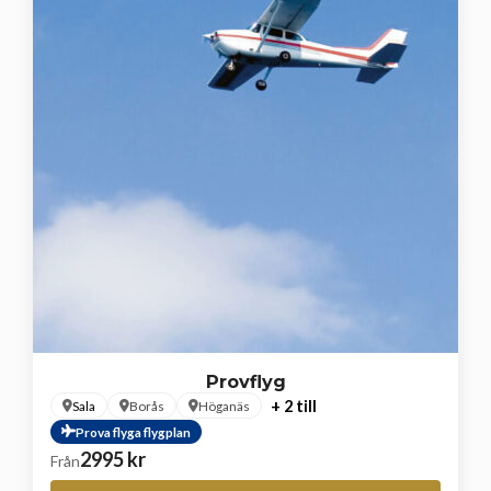
Provflyg
+ 2 till
Sala
Borås
Höganäs
Prova flyga flygplan
2995
kr
Från