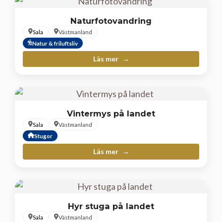
Naturfotovandring
Sala
Västmanland
Natur & friluftsliv
Läs mer
Vintermys på landet
Sala
Västmanland
Stugor
Läs mer
Hyr stuga på landet
Sala
Västmanland