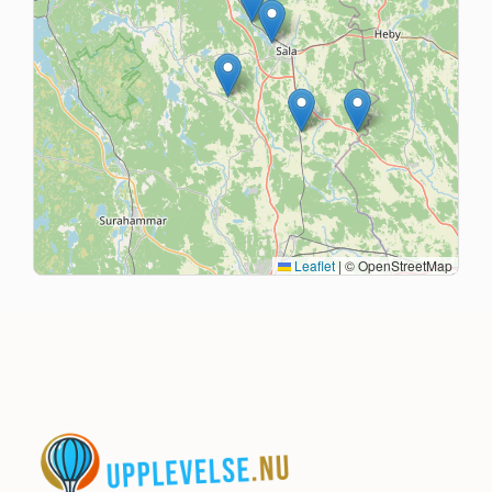
Leaflet
|
© OpenStreetMap