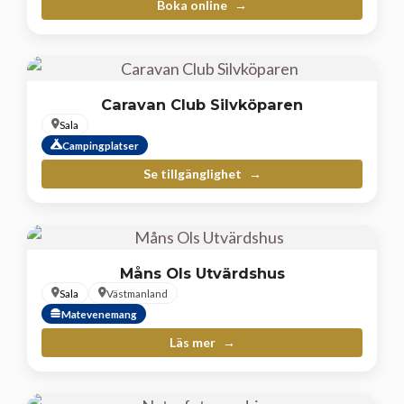
Boka online
Caravan Club Silvköparen
Sala
Campingplatser
Se tillgänglighet
Måns Ols Utvärdshus
Sala
Västmanland
Matevenemang
Läs mer