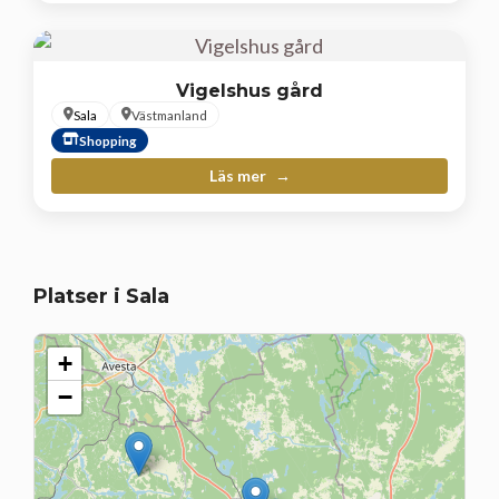
Vigelshus gård
Sala
Västmanland
Shopping
Läs mer
Platser i Sala
+
−