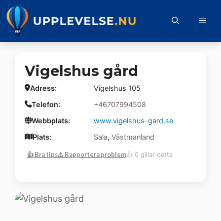
Hoppa
till
Me
innehåll
Vigelshus gård
Adress:
Vigelshus 105
Telefon:
+46707994508
Webbplats:
www.vigelshus-gard.se
Plats:
Sala
,
Västmanland
👍 Bra tips
⚠️ Rapportera problem
👍 0 gillar detta