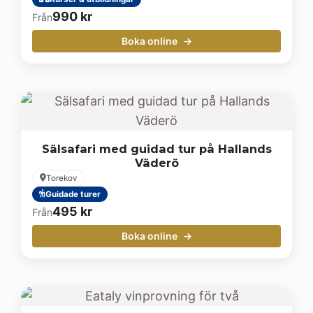
990
kr
Från
Boka online
Sälsafari med guidad tur på Hallands
Väderö
Torekov
Guidade turer
495
kr
Från
Boka online