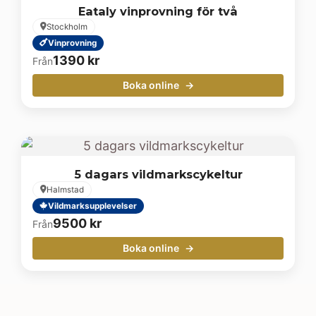
Eataly vinprovning för två
Stockholm
Vinprovning
1390
kr
Från
Boka online
5 dagars vildmarkscykeltur
Halmstad
Vildmarksupplevelser
9500
kr
Från
Boka online