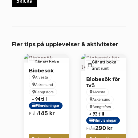
Fler tips på upplevelser & aktiviteter
Går att boka
Går att boka
året runt
året runt
Biobesök
Alvesta
Biobesök för
två
Askersund
Bengtsfors
Alvesta
+ 94 till
Askersund
Filmvisningar
Bengtsfors
145
kr
Från
+ 93 till
Filmvisningar
290
kr
Från