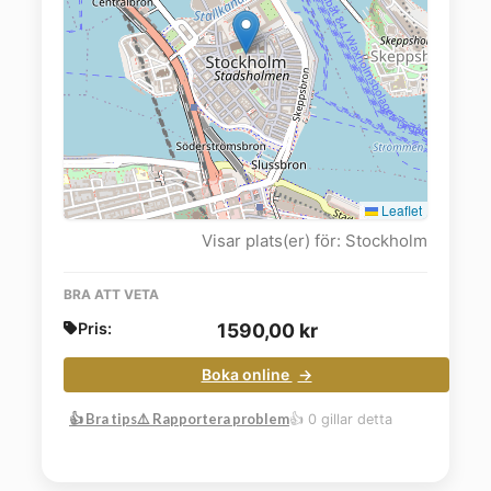
Leaflet
Visar plats(er) för: Stockholm
BRA ATT VETA
Pris:
1590,00
kr
Boka online
👍 Bra tips
⚠️ Rapportera problem
👍 0 gillar detta