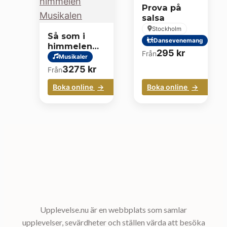
Prova på
salsa
Stockholm
Så som i
Dansevenemang
himmelen
295
kr
Från
Musikalen
Musikaler
3275
kr
Från
Boka online
Boka online
Upplevelse.nu är en webbplats som samlar
upplevelser, sevärdheter och ställen värda att besöka