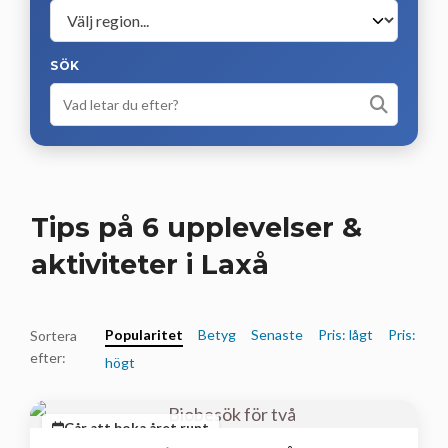
SÖK
Tips på 6 upplevelser &
aktiviteter i Laxå
Popularitet
Betyg
Senaste
Pris: lågt
Pris:
Sortera
efter:
högt
Går att boka året runt