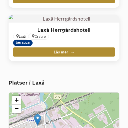
Laxå Herrgårdshotell
Laxå
Örebro
Hotell
Läs mer
Platser i Laxå
+
−