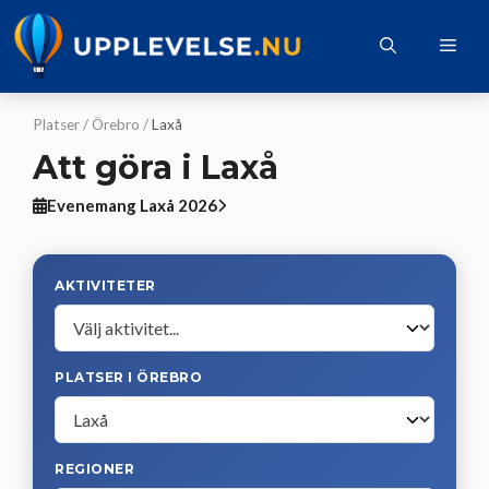
Hoppa
till
Me
innehåll
Platser
/
Örebro
/
Laxå
Att göra i Laxå
Evenemang Laxå 2026
AKTIVITETER
PLATSER I ÖREBRO
REGIONER