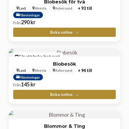
Biobesök för två
+ 93 till
Laxå
Alvesta
Askersund
Filmvisningar
290
kr
Från
Boka online
Går att boka året runt
Biobesök
+ 94 till
Laxå
Alvesta
Askersund
Filmvisningar
145
kr
Från
Boka online
Blommor & Ting