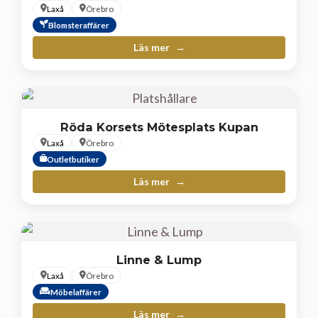
Laxå
Örebro
Blomsteraffärer
Läs mer
Röda Korsets Mötesplats Kupan
Laxå
Örebro
Outletbutiker
Läs mer
Linne & Lump
Laxå
Örebro
Möbelaffärer
Läs mer