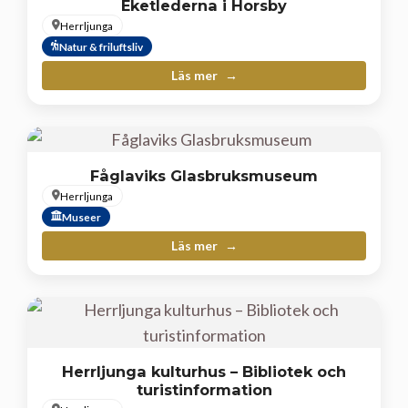
Eketlederna i Horsby
Herrljunga
Natur & friluftsliv
Läs mer
Fåglaviks Glasbruksmuseum
Herrljunga
Museer
Läs mer
Herrljunga kulturhus – Bibliotek och
turistinformation