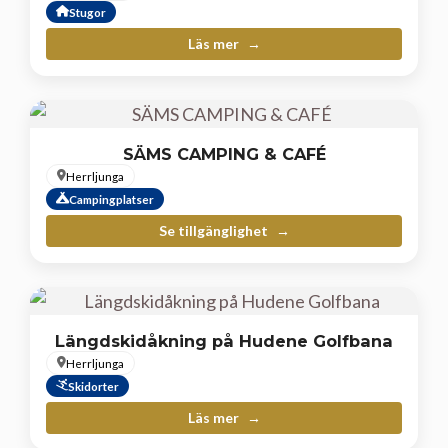
Stugor
Läs mer
SÄMS CAMPING & CAFÉ
Herrljunga
Campingplatser
Se tillgänglighet
Längdskidåkning på Hudene Golfbana
Herrljunga
Skidorter
Läs mer