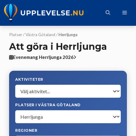
Hoppa
till
Me
innehåll
Platser
/
Västra Götaland
/
Herrljunga
Att göra i Herrljunga
Evenemang Herrljunga 2026
AKTIVITETER
PLATSER I VÄSTRA GÖTALAND
REGIONER