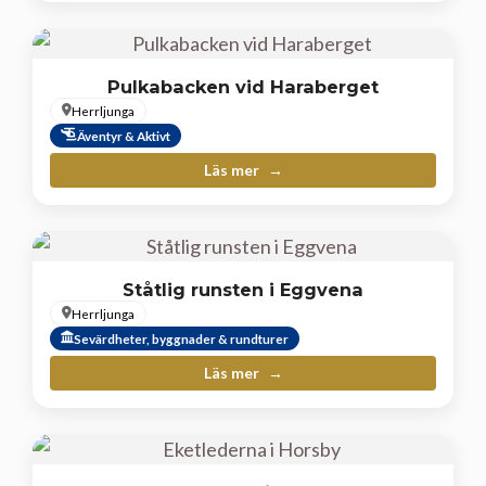
Pulkabacken vid Haraberget
Herrljunga
Äventyr & Aktivt
Läs mer
Ståtlig runsten i Eggvena
Herrljunga
Sevärdheter, byggnader & rundturer
Läs mer