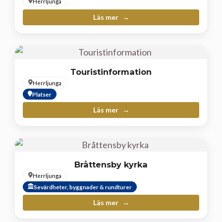
Herrljunga
Läs mer
Touristinformation
Herrljunga
Platser
Läs mer
Bråttensby kyrka
Herrljunga
Sevärdheter, byggnader & rundturer
Läs mer