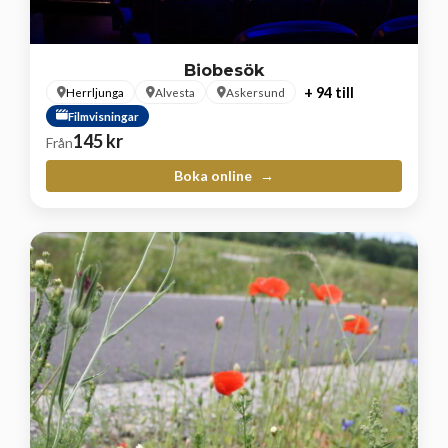
Biobesök
+ 94 till
Herrljunga
Alvesta
Askersund
Filmvisningar
145
kr
Från
Boka online