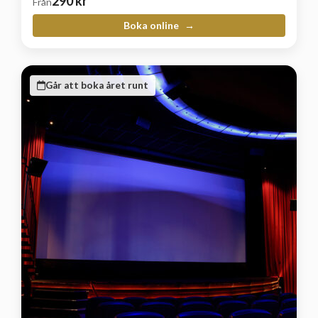
290
kr
Från
Boka online
Går att boka året runt