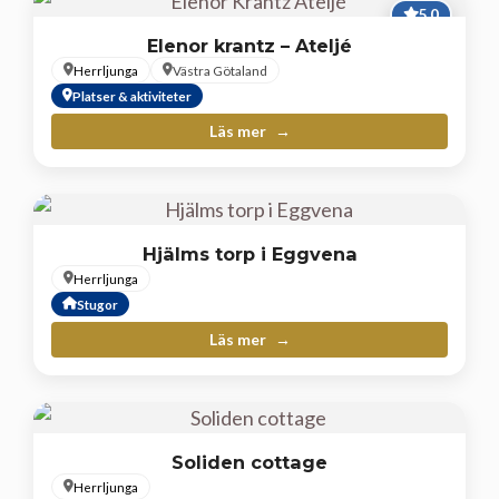
5,0
Elenor krantz – Ateljé
Herrljunga
Västra Götaland
Platser & aktiviteter
Läs mer
Hjälms torp i Eggvena
Herrljunga
Stugor
Läs mer
Soliden cottage
Herrljunga