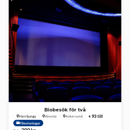
Biobesök för två
+ 93 till
Herrljunga
Alvesta
Askersund
Filmvisningar