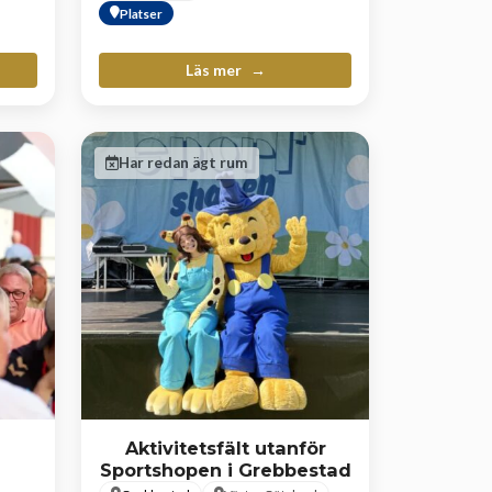
Platser
Läs mer
Har redan ägt rum
Aktivitetsfält utanför
Sportshopen i Grebbestad