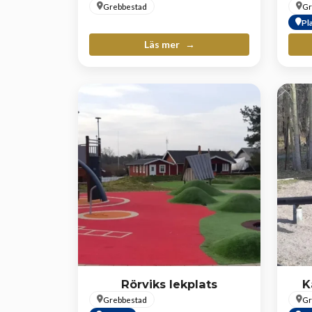
Grebbestad
Gr
Pl
Läs mer
Rörviks lekplats
K
Grebbestad
Gr