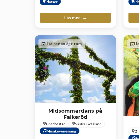
Platser
Pl
Läs mer
Har redan ägt rum
Ha
Midsommardans på
Falkeröd
Grebbestad
Västra Götaland
Musikevenemang
Gr
Fe