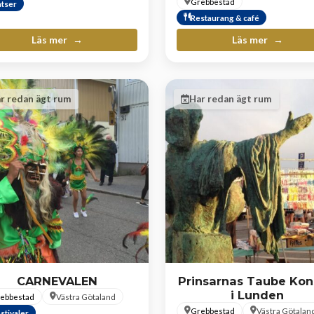
Grebbestad
atser
Restaurang & café
Läs mer
Läs mer
r redan ägt rum
Har redan ägt rum
CARNEVALEN
Prinsarnas Taube Kon
i Lunden
ebbestad
Västra Götaland
Grebbestad
Västra Götalan
stivaler