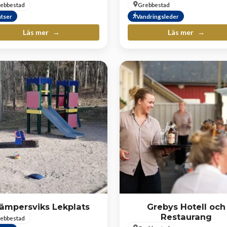
ebbestad
Grebbestad
atser
Vandringsleder
Läs mer
Läs mer
ämpersviks Lekplats
Grebys Hotell och
Restaurang
ebbestad