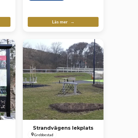
Läs mer
Strandvägens lekplats
Grebbestad