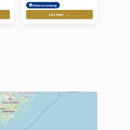
Matevenemang
Läs mer