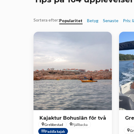
Sortera efter:
Popularitet
Betyg
Senaste
Pris: 
Kajaktur Bohuslän för två
Gre
Grebbestad
Fjällbacka
Gr
Paddla kajak