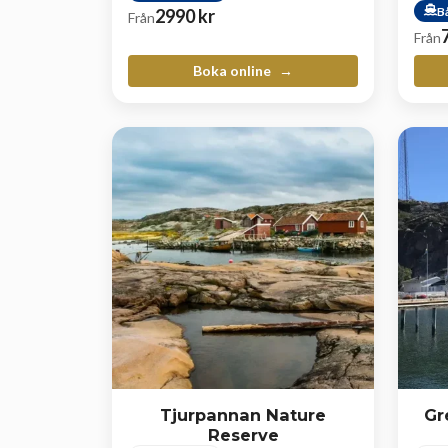
B
2990
kr
Från
Från
Boka online
Tjurpannan Nature
Gr
Reserve