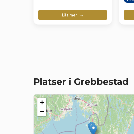
Läs mer
Platser i Grebbestad
+
−