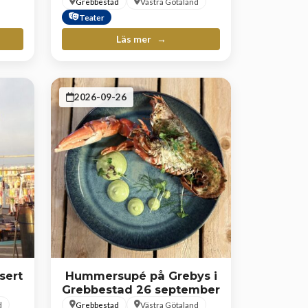
Grebbestad
Västra Götaland
Teater
Läs mer
2026-09-26
sert
Hummersupé på Grebys i
Grebbestad 26 september
d
Grebbestad
Västra Götaland