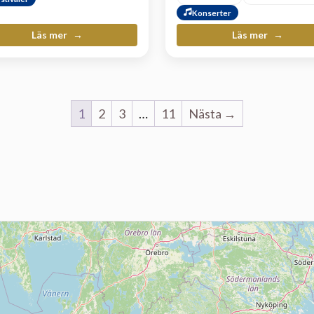
Konserter
Läs mer
Läs mer
1
2
3
…
11
Nästa →