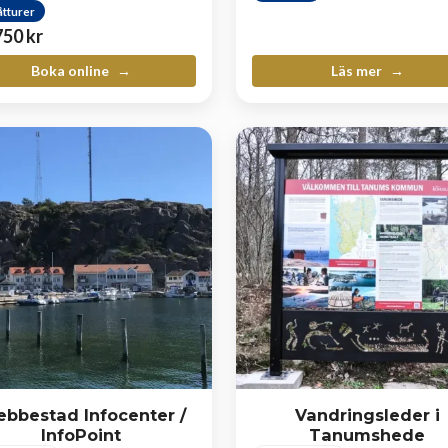
åtturer
750
kr
Boka online
Läs mer
ebbestad Infocenter /
Vandringsleder i
InfoPoint
Tanumshede