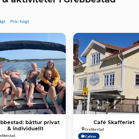
lågt
Pris: högt
bbestad: båttur privat
Café Skafferiet
& individuellt
Grebbestad
ebbestad
Caféer