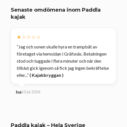
Senaste omdömena inom Paddla
kajak
★☆☆☆☆
“Jag och sonen skulle hyra en trampbåt av
företaget via hemsidan i Gräfsnäs. Betalningen
stod och tuggade i flera minuter och när den
tillslut gick igenom så fick jag ingen bekräftelse
eller...”
(
Kajakbryggan
)
Isa
10 jul 2026
Paddla kajak – Hela Sverige