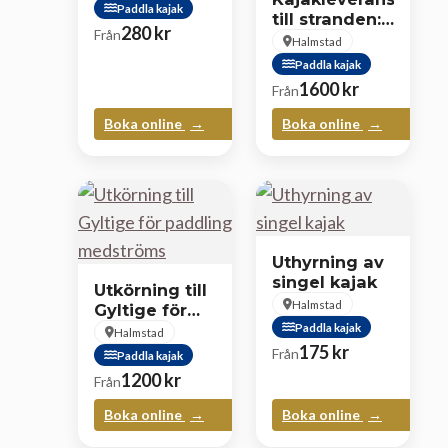
Paddla kajak
till stranden:
280
kr
Från
Paddla från
Halmstad
Tylösand till
Paddla kajak
Halmstad
1600
kr
Från
Boka online
Boka online
Uthyrning av
singel kajak
Utkörning till
Halmstad
Gyltige för
paddling
Paddla kajak
Halmstad
medströms
175
kr
Från
Paddla kajak
1200
kr
Från
Boka online
Boka online