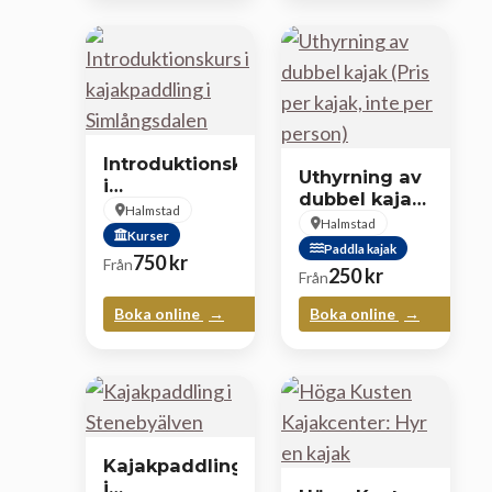
Introduktionskurs
Uthyrning av
i
dubbel kajak
kajakpaddling
Halmstad
(Pris per
Halmstad
i
Kurser
kajak, inte
Simlångsdalen
Paddla kajak
750
kr
per person)
Från
250
kr
Från
Boka online
Boka online
Kajakpaddling
i