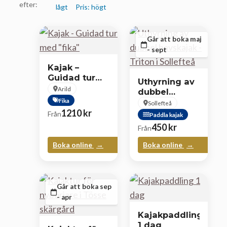
efter:
lågt
Pris: högt
Går att boka maj
- sept
Kajak –
Guidad tur
Uthyrning av
med ”fika”
Arild
dubbel
Fika
havskajak –
Sollefteå
Triton i
1210
kr
Från
Paddla kajak
Sollefteå
450
kr
Från
Boka online
Boka online
Går att boka sep
- apr
Kajakpaddling
1 dag