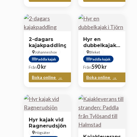
2-dagars
Hyr en
kajakpaddling
dubbelkajak i
Tjörn
Johanneshov
Bleket
Paddla kajak
Paddla kajak
0
kr
590
kr
Från
Från
Boka online
Boka online
Hyr kajak vid
Ragnerudsjön
Högsäter
Kajakleverans