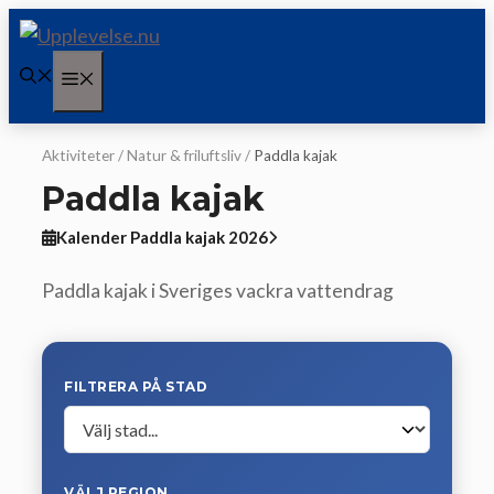
Hoppa
till
Meny
innehåll
Aktiviteter
/
Natur & friluftsliv
/
Paddla kajak
Paddla kajak
Kalender Paddla kajak 2026
Paddla kajak i Sveriges vackra vattendrag
FILTRERA PÅ STAD
VÄLJ REGION