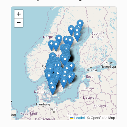
+
−
Leaflet
|
© OpenStreetMap