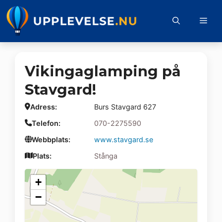
Hoppa
till
Me
innehåll
Vikingaglamping på
Stavgard!
Adress:
Burs Stavgard 627
Telefon:
070-2275590
Webbplats:
www.stavgard.se
Plats:
Stånga
+
−