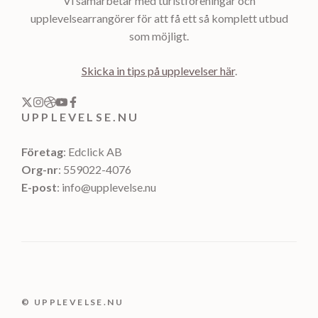
Vi samarbetar med turistföreningar och
upplevelsearrangörer för att få ett så komplett utbud
som möjligt.
Skicka in tips på upplevelser här
.
UPPLEVELSE.NU
Företag
: Edclick AB
Org-nr
: 559022-4076
E-post
: info@upplevelse.nu
© UPPLEVELSE.NU