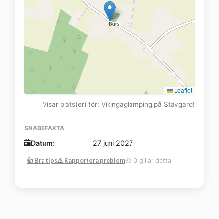
Leaflet
Visar plats(er) för: Vikingaglamping på Stavgard!
SNABBFAKTA
Datum:
27 juni 2027
👍 Bra tips
⚠️ Rapportera problem
👍 0 gillar detta