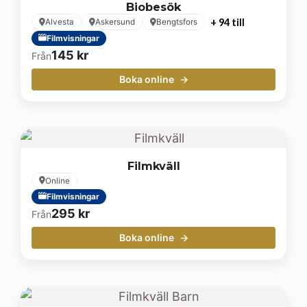
Biobesök
+ 94 till
Alvesta
Askersund
Bengtsfors
Filmvisningar
145
kr
Från
Boka online
Filmkväll
Online
Filmvisningar
295
kr
Från
Boka online