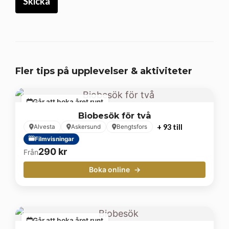
Fler tips på upplevelser & aktiviteter
Går att boka året runt
Biobesök för två
+ 93 till
Alvesta
Askersund
Bengtsfors
Filmvisningar
290
kr
Från
Boka online
Går att boka året runt