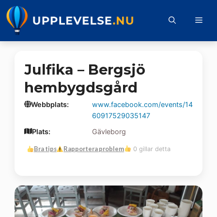
Hoppa
till
Me
innehåll
Julfika – Bergsjö
hembygdsgård
Webbplats:
www.facebook.com/events/14
60917529035147
Plats:
Gävleborg
Bra tips
Rapportera problem
0 gillar detta