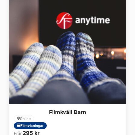
Filmkväll Barn
Online
Filmvisningar
295
kr
Från