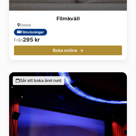
Filmkväll
Online
Filmvisningar
295
kr
Från
Boka online
Går att boka året runt