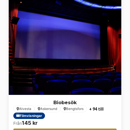
Biobesök
+ 94 till
Alvesta
Askersund
Bengtsfors
Filmvisningar
145
kr
Från