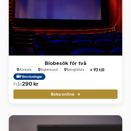
Biobesök för två
+ 93 till
Alvesta
Askersund
Bengtsfors
Filmvisningar
290
kr
Från
Boka online