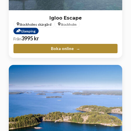
Igloo Escape
Stockholms skärgård
Stockholm
Glamping
3995
kr
Från
Boka online