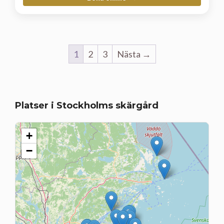
1
2
3
Nästa →
Platser i Stockholms skärgård
+
−