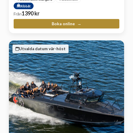
Ribbåt
1390
kr
Från
Boka online
Utvalda datum vår-höst