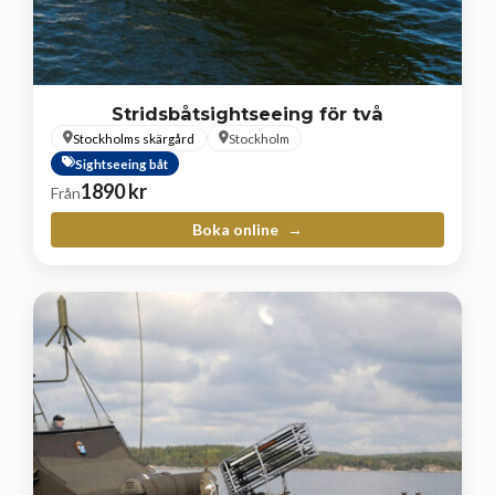
Stridsbåtsightseeing för två
Stockholms skärgård
Stockholm
Sightseeing båt
1890
kr
Från
Boka online