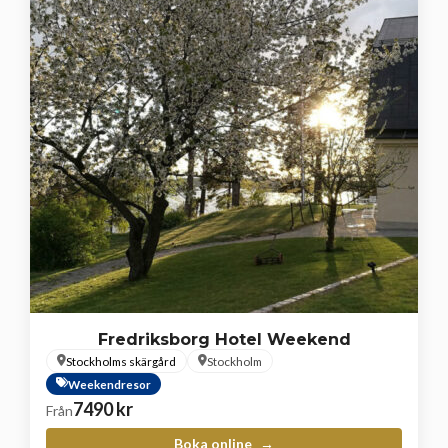
Fredriksborg Hotel Weekend
Stockholms skärgård
Stockholm
Weekendresor
7490
kr
Från
Boka online