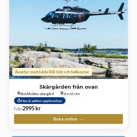
Äventyr med både RIB-båt och helikopter
Skärgården från ovan
Stockholms skärgård
Stockholm
Hav & vatten upplevelser
2995
kr
Från
Boka online