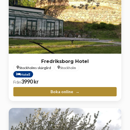
Fredriksborg Hotel
Stockholms skärgård
Stockholm
Hotell
3990
kr
Från
Boka online