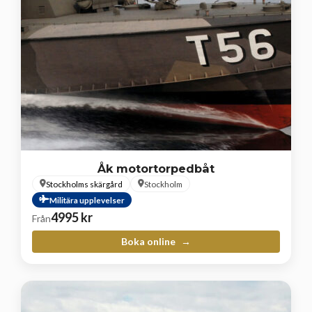
Åk motortorpedbåt
Stockholms skärgård
Stockholm
Militära upplevelser
4995
kr
Från
Boka online