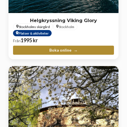
Helgkryssning Viking Glory
Stockholms skärgård
Stockholm
Platser & aktiviteter
1995
kr
Från
Boka online