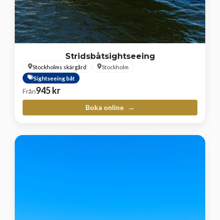
Stridsbåtsightseeing
Stockholms skärgård
Stockholm
Sightseeing båt
945
kr
Från
Boka online