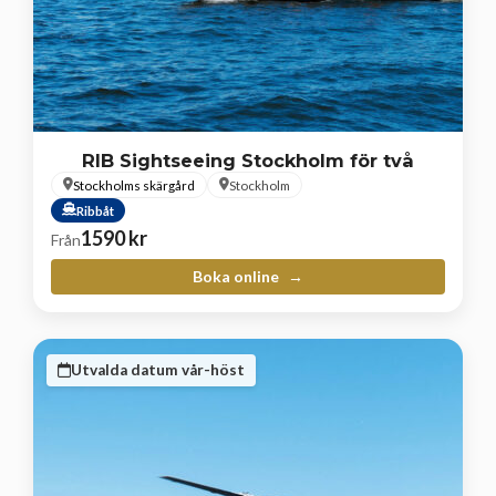
RIB Sightseeing Stockholm för två
Stockholms skärgård
Stockholm
Ribbåt
1590
kr
Från
Boka online
Utvalda datum vår-höst