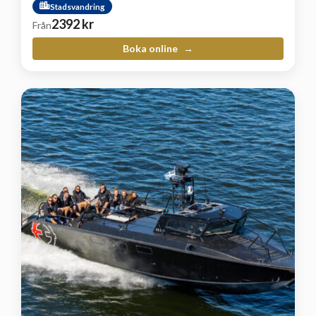
Stadsvandring
2392
kr
Från
Boka online