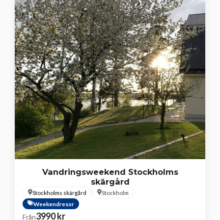
Vandringsweekend Stockholms
skärgård
Stockholms skärgård
Stockholm
Weekendresor
3990
kr
Från