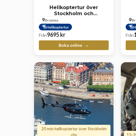
Helikoptertur över
Stockholm och
skärgården
Bromma
B
Helikoptertur
H
9695
kr
Från
Från
Boka online
20 min helikoptertur över Stockholm
city
15-20