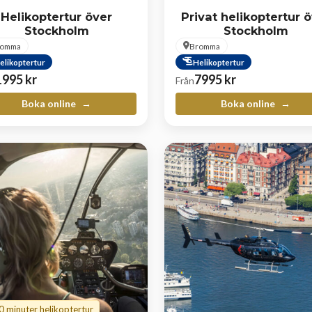
Helikoptertur över
Privat helikoptertur 
Stockholm
Stockholm
romma
Bromma
elikoptertur
Helikoptertur
1995
kr
7995
kr
Från
Boka online
Boka online
 minuter helikoptertur