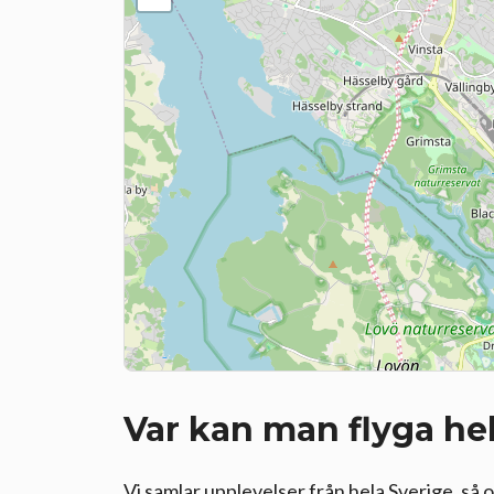
Var kan man flyga he
Vi samlar upplevelser från hela Sverige, så o