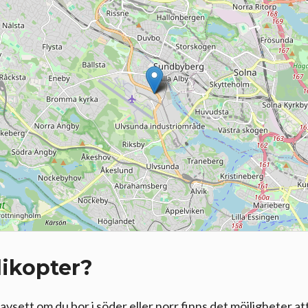
likopter?
avsett om du bor i söder eller norr finns det möjligheter att