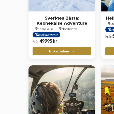
Sveriges Bästa:
Hel
Kebnekaise Adventure
St
Kebnekaise
Norrbotten
H
Helikoptertur
Från
49995
kr
Från
Boka online