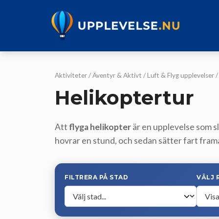
Hoppa
till
innehåll
Aktiviteter
/
Äventyr & Aktivt
/
Luft & Flyg upplevelser
Helikoptertur
Att
flyga helikopter
är en upplevelse som sl
hovrar en stund, och sedan sätter fart fram
FILTRERA PÅ STAD
VÄLJ 