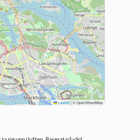
Leaflet
|
© OpenStreetMap
 ta sig upp i luften. Baserat på vårt