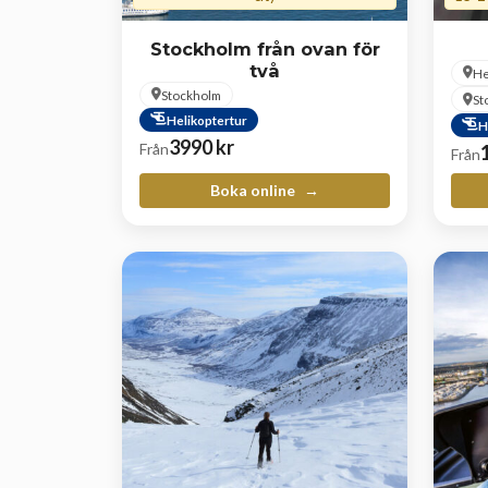
Stockholm från ovan för
två
He
Stockholm
St
Helikoptertur
H
3990
kr
Från
Från
Boka online