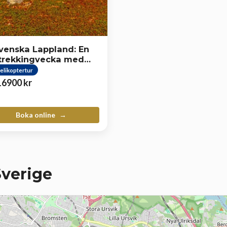
venska Lappland: En
trekkingvecka med
helikopterflyg
elikoptertur
16900
kr
Boka online
Sverige