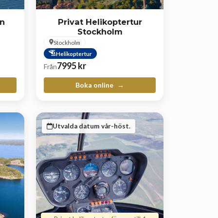
n
Privat Helikoptertur
Stockholm
Stockholm
Helikoptertur
7995
kr
Från
Boka online
Utvalda datum vår-höst.