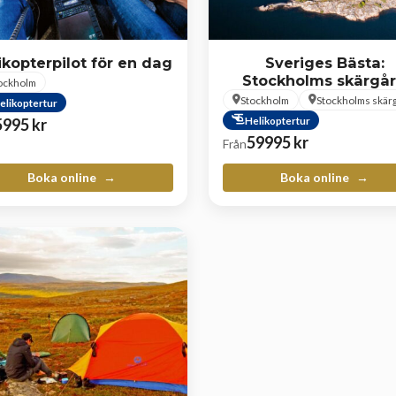
ikopterpilot för en dag
Sveriges Bästa:
Stockholms skärgå
ockholm
Stockholm
Stockholms skär
elikoptertur
Helikoptertur
5995
kr
59995
kr
Från
Boka online
Boka online