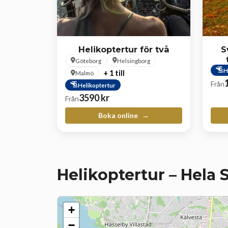
Helikoptertur för två
S
Göteborg
Helsingborg
H
+ 1 till
Malmö
Från
Helikoptertur
3590
kr
Från
Boka online
Helikoptertur – Hela 
+
−