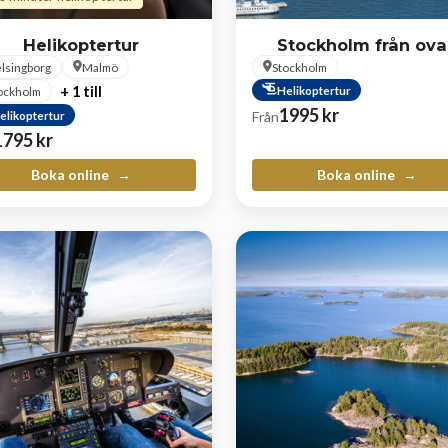
Helikoptertur
Stockholm från ova
lsingborg
Malmö
Stockholm
+ 1 till
Helikoptertur
ockholm
1995
kr
elikoptertur
Från
1795
kr
Boka online
Boka online