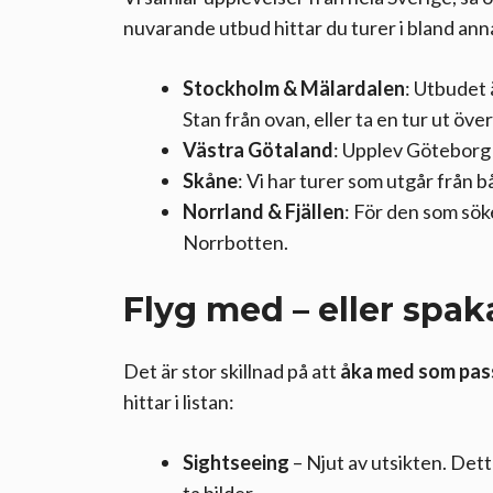
nuvarande utbud hittar du turer i bland ann
Stockholm & Mälardalen
: Utbudet 
Stan från ovan, eller ta en tur ut ö
Västra Götaland
: Upplev Göteborg 
Skåne
: Vi har turer som utgår från
Norrland & Fjällen
: För den som sök
Norrbotten.
Flyg med – eller spaka
Det är stor skillnad på att
åka med som pas
hittar i listan:
Sightseeing
– Njut av utsikten. Det
ta bilder.