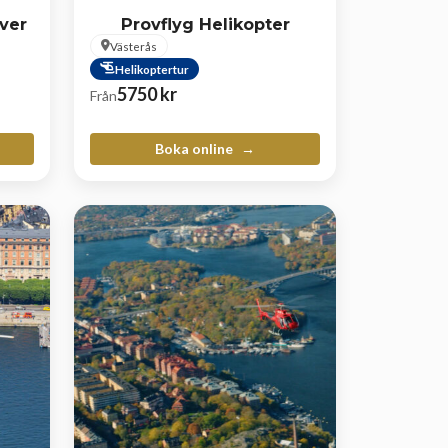
över
Provflyg Helikopter
Västerås
Helikoptertur
5750
kr
Från
Boka online