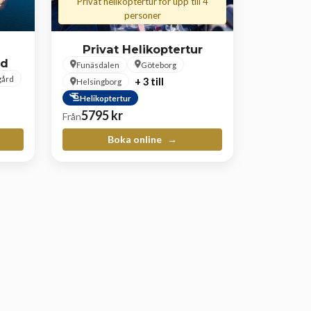
Privat helikoptertur för upp till 4
personer
Privat Helikoptertur
rd
Funäsdalen
Göteborg
gård
+ 3 till
Helsingborg
Helikoptertur
5795
kr
Från
Boka online