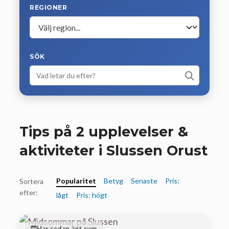
REGIONER
SÖK
Tips på 2 upplevelser &
aktiviteter i Slussen Orust
Popularitet
Betyg
Senaste
Pris:
Sortera
efter:
lågt
Pris: högt
Har redan ägt rum