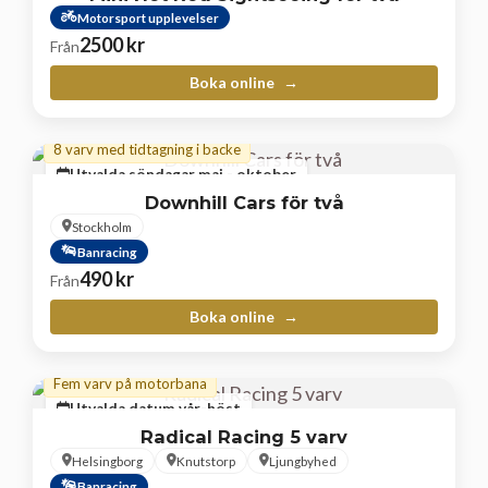
Motorsport upplevelser
2500
kr
Från
Boka online
8 varv med tidtagning i backe
Utvalda söndagar maj - oktober
Downhill Cars för två
Stockholm
Banracing
490
kr
Från
Boka online
Fem varv på motorbana
Utvalda datum vår-höst
Radical Racing 5 varv
Helsingborg
Knutstorp
Ljungbyhed
Banracing