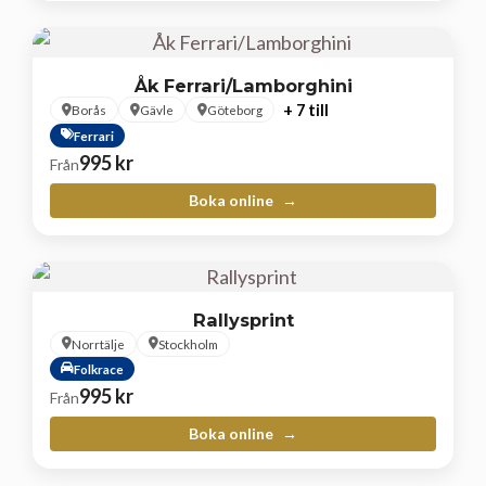
Åk Ferrari/Lamborghini
+ 7 till
Borås
Gävle
Göteborg
Ferrari
995
kr
Från
Boka online
Rallysprint
Norrtälje
Stockholm
Folkrace
995
kr
Från
Boka online