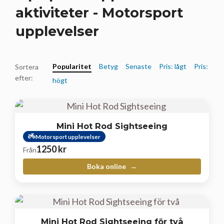
aktiviteter - Motorsport
upplevelser
Popularitet
Betyg
Senaste
Pris: lågt
Pris:
Sortera
efter:
högt
Mini Hot Rod Sightseeing
Motorsport upplevelser
1250
kr
Från
Boka online
Mini Hot Rod Sightseeing för två