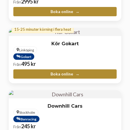
2995
kr
Från
Boka online
15-25 minuter körning i flera heat
Kör Gokart
Linköping
Gokart
495
kr
Från
Boka online
Downhill Cars
Stockholm
Banracing
245
kr
Från