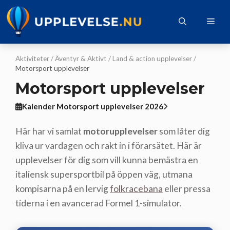
Hoppa
till
Me
innehåll
Aktiviteter
/
Äventyr & Aktivt
/
Land & action upplevelser
/
Motorsport upplevelser
Motorsport upplevelser
Kalender Motorsport upplevelser 2026
Här har vi samlat
motorupplevelser
som låter dig
kliva ur vardagen och rakt in i förarsätet. Här är
upplevelser för dig som vill kunna bemästra en
italiensk supersportbil på öppen väg, utmana
kompisarna på en lervig
folkracebana
eller pressa
tiderna i en avancerad Formel 1-simulator.