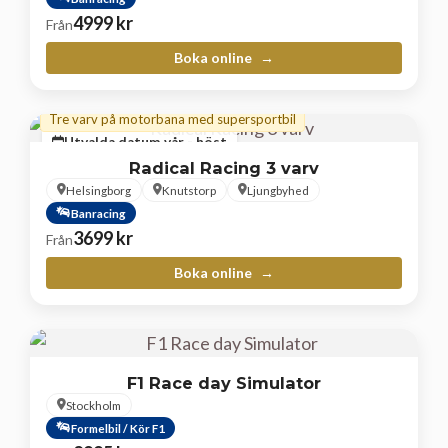
4999
kr
Från
Boka online
Tre varv på motorbana med supersportbil
Utvalda datum vår - höst
Radical Racing 3 varv
Helsingborg
Knutstorp
Ljungbyhed
Banracing
3699
kr
Från
Boka online
F1 Race day Simulator
Stockholm
Formelbil / Kör F1