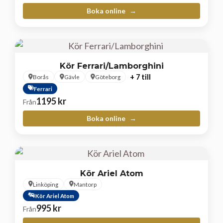
Boka online
Kör Ferrari/Lamborghini
+ 7 till
Borås
Gävle
Göteborg
Ferrari
1195
kr
Från
Boka online
Kör Ariel Atom
Linköping
Mantorp
Kör Ariel Atom
995
kr
Från