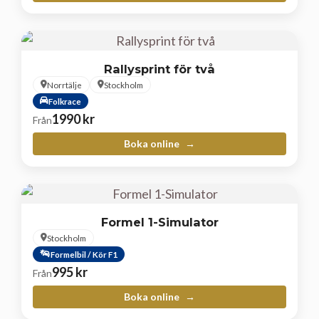
Rallysprint för två
Norrtälje
Stockholm
Folkrace
1990
kr
Från
Boka online
Formel 1-Simulator
Stockholm
Formelbil / Kör F1
995
kr
Från
Boka online