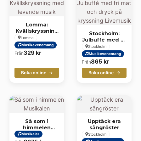
Lomma:
Kvällskryssning
Stockholm:
med levande
Lomma
Julbuffé med fri
musik
Musikevenemang
mat och dryck
Stockholm
på kryssning
329
kr
Från
Musikevenemang
Livemusik
865
kr
Från
Boka online
Boka online
Så som i
Upptäck era
himmelen
sångröster
Musikalen
Musikaler
Stockholm