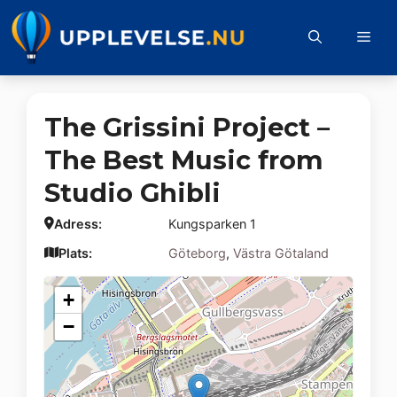
Hoppa
till
Me
innehåll
The Grissini Project –
The Best Music from
Studio Ghibli
Adress:
Kungsparken 1
Plats:
Göteborg
,
Västra Götaland
+
−