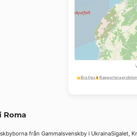
Bra tips
Rapportera proble
i Roma
kbyborna från Gammalsvenskby i UkrainaSigalet, Kn