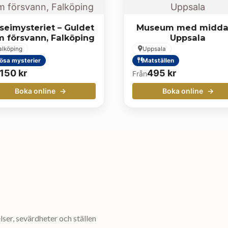
seimysteriet – Guldet
Museum med midda
 försvann, Falköping
Uppsala
alköping
Uppsala
ösa mysterier
Matställen
150
kr
495
kr
Från
Boka online
Boka online
ser, sevärdheter och ställen