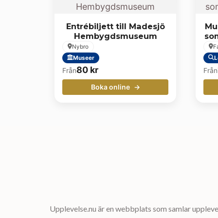
Entrébiljett till Madesjö
Mu
Hembygdsmuseum
som
Nybro
F
Museer
L
80
kr
Från
Från
Boka online
Upplevelse.nu är en webbplats som samlar upplevel