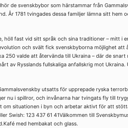
tillhör de svenskbybor som härstammar från Gammals
d. År 1781 tvingades dessa familjer lämna sitt hem oc
 höll fast vid sitt språk och sina traditioner – mitt 
volution och svält fick svenskbyborna möjlighet att 
a 250 valde att återvända till Ukraina – där de snart
rt av Rysslands fullskaliga anfallskrig mot Ukraina
 Gammalsvenskby utsatts för upprepade ryska terror
gger nu i spillror, och invånarna har tvingats fly till 
om situationen i byn och arbetar aktivt för att stöt
eller Swish: 123 437 61 41Välkommen till Svenskbymus
d.Kafé med hembakat och glass.