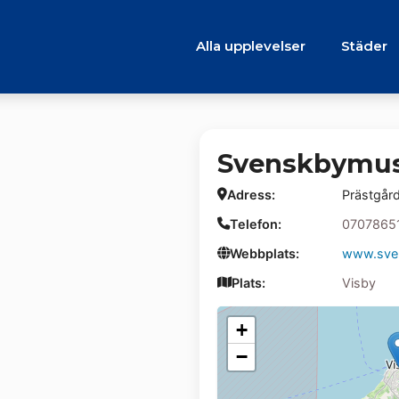
Alla upplevelser
Städer
Svenskbymus
Adress:
Prästgår
Telefon:
0707865
Webbplats:
www.sve
Plats:
Visby
+
−