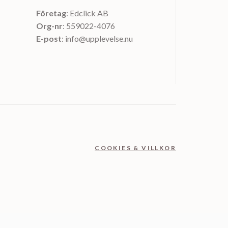
Företag
: Edclick AB
Org-nr
: 559022-4076
E-post
: info@upplevelse.nu
COOKIES & VILLKOR