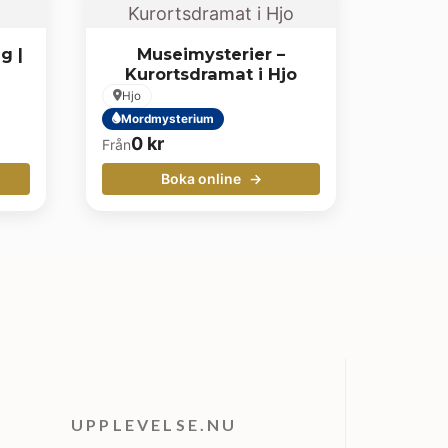
g |
Museimysterier –
Kurortsdramat i Hjo
Hjo
Mordmysterium
0
kr
Från
Boka online
UPPLEVELSE.NU