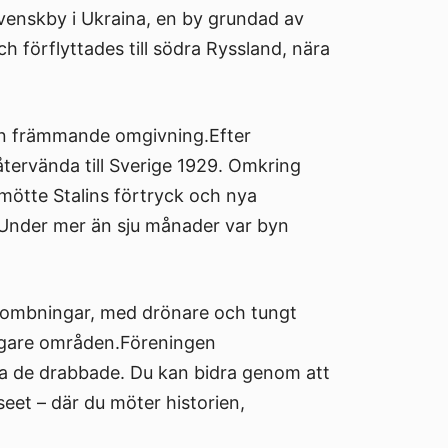
venskby i Ukraina, en by grundad av
h förflyttades till södra Ryssland, nära
i en främmande omgivning.Efter
återvända till Sverige 1929. Omkring
 mötte Stalins förtryck och nya
. Under mer än sju månader var byn
bombningar, med drönare och tungt
tryggare områden.Föreningen
ta de drabbade. Du kan bidra genom att
eet – där du möter historien,