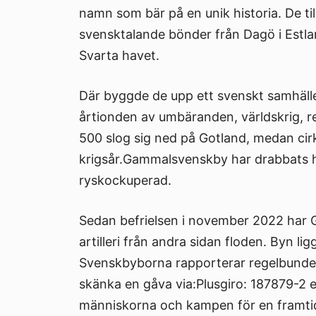
namn som bär på en unik historia. De 
svensktalande bönder från Dagö i Estlan
Svarta havet.
Där byggde de upp ett svenskt samhälle,
årtionden av umbäranden, världskrig, re
500 slog sig ned på Gotland, medan cirk
krigsår.Gammalsvenskby har drabbats hå
ryskockuperad.
Sedan befrielsen i november 2022 har
artilleri från andra sidan floden. Byn li
Svenskbyborna rapporterar regelbundet 
skänka en gåva via:Plusgiro: 187879-2 
människorna och kampen för en framti