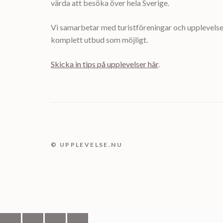
värda att besöka över hela Sverige.
Vi samarbetar med turistföreningar och upplevelsea
komplett utbud som möjligt.
Skicka in tips på upplevelser här
.
© UPPLEVELSE.NU