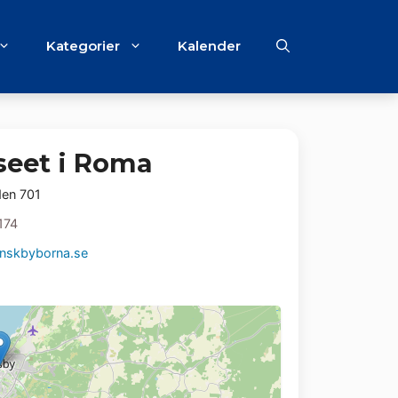
Kategorier
Kalender
eet i Roma
den 701
174
nskbyborna.se