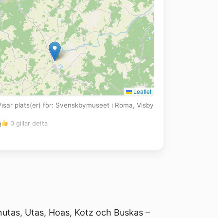
Leaflet
Visar plats(er) för: Svenskbymuseet i Roma, Visby
m
0 gillar detta
utas, Utas, Hoas, Kotz och Buskas –