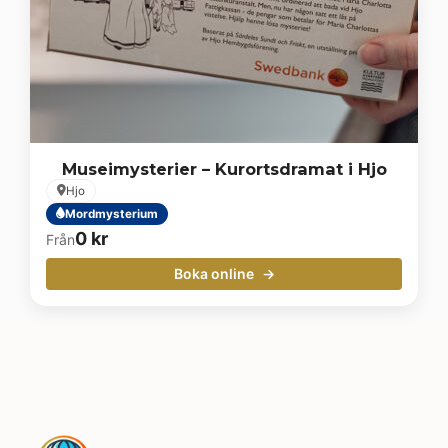
Museimysterier – Kurortsdramat i Hjo
Hjo
Mordmysterium
0
kr
Från
Boka online