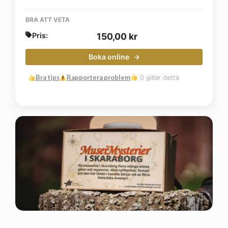
BRA ATT VETA
Pris:
150,00
kr
Boka online
Bra tips
Rapportera problem
0 gillar detta