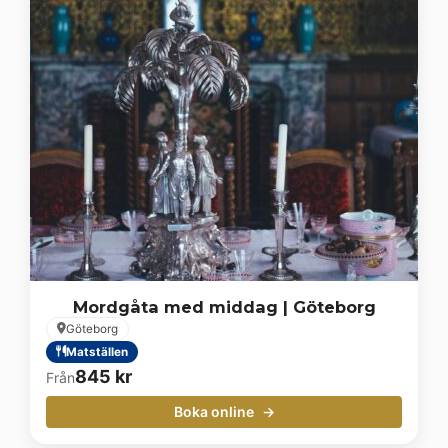
Mordgåta med middag | Göteborg
Göteborg
Matställen
845
kr
Från
Boka online