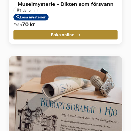
Museimysterie – Dikten som försvann
Tidaholm
Lösa mysterier
70
kr
Från
Boka online