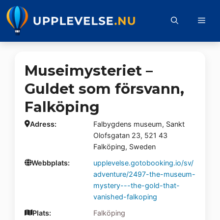
Hoppa
till
Me
innehåll
Museimysteriet –
Guldet som försvann,
Falköping
Adress:
Falbygdens museum, Sankt
Olofsgatan 23, 521 43
Falköping, Sweden
Webbplats:
upplevelse.gotobooking.io/sv/
adventure/2497-the-museum-
mystery---the-gold-that-
vanished-falkoping
Plats:
Falköping