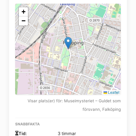
+
−
Leaflet
Visar plats(er) för: Museimysteriet – Guldet som
försvann, Falköping
SNABBFAKTA
Tid:
3 timmar