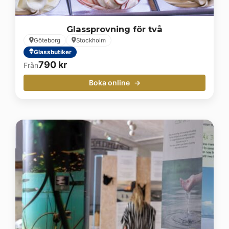
Glassprovning för två
Göteborg
Stockholm
Glassbutiker
790
kr
Från
Boka online