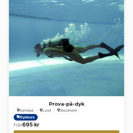
Prova-på-dyk
Karlstad
Lund
Stockholm
Dykkurs
695
kr
Från