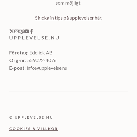
som möjligt.
Skicka in tips på upplevelser här
.
UPPLEVELSE.NU
Företag
: Edclick AB
Org-nr
: 559022-4076
E-post
: info@upplevelse.nu
© UPPLEVELSE.NU
COOKIES & VILLKOR