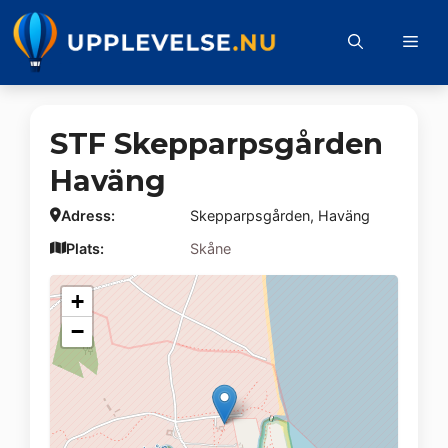
Hoppa
till
Me
innehåll
STF Skepparpsgården
Haväng
Adress:
Skepparpsgården, Haväng
Plats:
Skåne
+
−