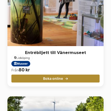
Entrébiljett till Vänermuseet
Lidköping
Museer
80
kr
Från
Boka online