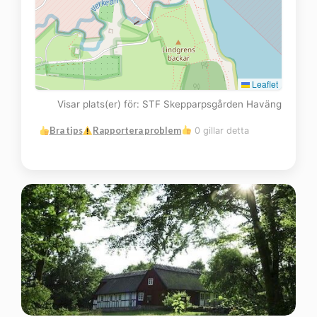
Leaflet
Visar plats(er) för: STF Skepparpsgården Haväng
Bra tips
Rapportera problem
0 gillar detta