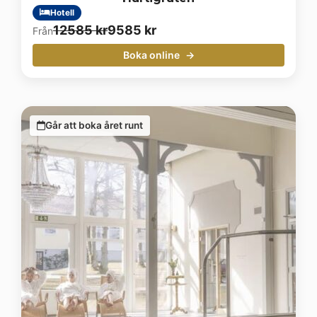
Hotell
Det
Det
12585
kr
9585
kr
Från
ursprungliga
nuvarande
Boka online
priset
priset
var:
är:
12585 kr.
9585 kr.
Går att boka året runt