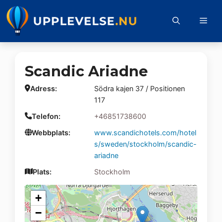
Hoppa
till
Me
innehåll
Scandic Ariadne
Adress:
Södra kajen 37 / Positionen
117
Telefon:
+46851738600
Webbplats:
www.scandichotels.com/hotel
s/sweden/stockholm/scandic-
ariadne
Plats:
Stockholm
+
−