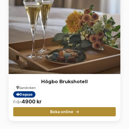
Högbo Brukshotell
Sandviken
Dagspa
4900
kr
Från
Boka online