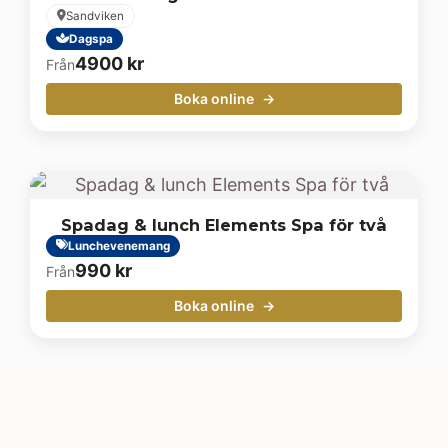
Sandviken
Dagspa
4900
kr
Från
Boka online
Spadag & lunch Elements Spa för två
Lunchevenemang
990
kr
Från
Boka online