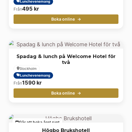
Lunchevenemang
495
kr
Från
Boka online
Spadag & lunch på Welcome Hotel för
två
Stockholm
Lunchevenemang
1590
kr
Från
Boka online
Går att boka året runt
Högbo Brukshotell