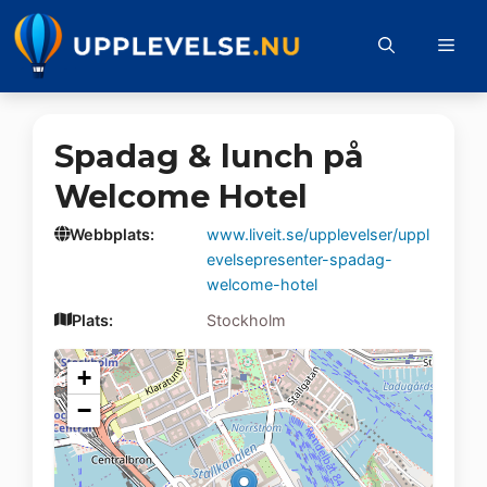
Hoppa
till
Me
innehåll
Spadag & lunch på
Welcome Hotel
Webbplats:
www.liveit.se/upplevelser/uppl
evelsepresenter-spadag-
welcome-hotel
Plats:
Stockholm
+
−