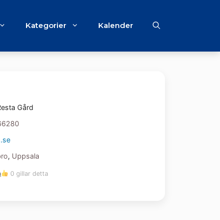
Kategorier
Kalender
Resta Gård
66280
.se
ro
,
Uppsala
m
0 gillar detta