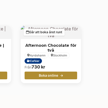
Går att boka året runt
 |
Afternoon Chocolate för
två
Nynäshamn
Stockholm
Caféer
730
kr
Från
Boka online