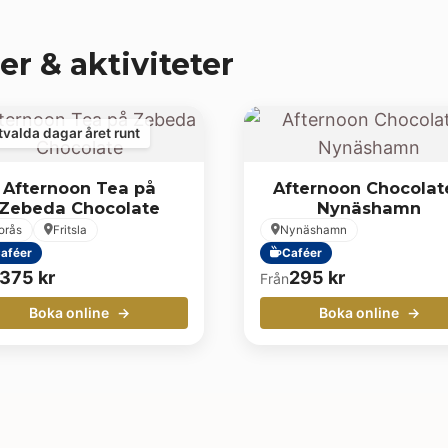
er & aktiviteter
tvalda dagar året runt
Afternoon Tea på
Afternoon Chocolate
Zebeda Chocolate
Nynäshamn
orås
Fritsla
Nynäshamn
aféer
Caféer
375
kr
295
kr
Från
Boka online
Boka online