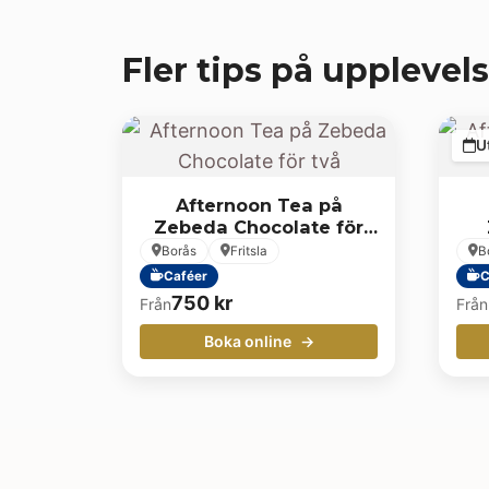
Fler tips på upplevels
U
Afternoon Tea på
Zebeda Chocolate för
två
Borås
Fritsla
B
Caféer
C
750
kr
Från
Från
Boka online