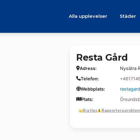
Alla upplevelser
Städer
Resta Gård
Adress:
Nysätra 
Telefon:
+461714
Webbplats:
restagard
Plats:
Örsundsb
Bra tips
Rapportera proble