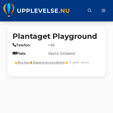
Hoppa
till
Me
innehåll
Plantaget Playground
Telefon:
+46
Plats:
Västra Götaland
Bra tips
Rapportera problem
0 gillar detta