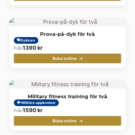
Prova-på-dyk för två
Dykkurs
1390
kr
Från
Boka online
Military fitness training för två
Militära upplevelser
1590
kr
Från
Boka online