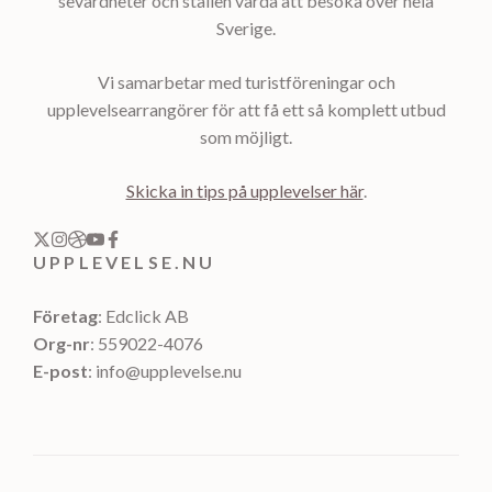
sevärdheter och ställen värda att besöka över hela
Sverige.
Vi samarbetar med turistföreningar och
upplevelsearrangörer för att få ett så komplett utbud
som möjligt.
Skicka in tips på upplevelser här
.
UPPLEVELSE.NU
Företag
: Edclick AB
Org-nr
: 559022-4076
E-post
: info@upplevelse.nu