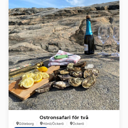
Ostronsafari för två
Göteborg
Hönö/Öckerö
Öckerö