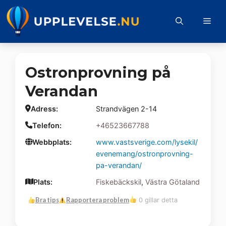
Hoppa
till
Me
innehåll
Ostronprovning på
Verandan
Adress:
Strandvägen 2-14
Telefon:
+46523667788
Webbplats:
www.vastsverige.com/lysekil/
evenemang/ostronprovning-
pa-verandan/
Plats:
Fiskebäckskil
,
Västra Götaland
Bra tips
Rapportera problem
0 gillar detta