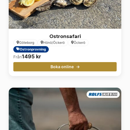
Ostronsafari
Göteborg
Hönö/Öckerö
Öckerö
Ostronprovning
1495
kr
Från
Boka online