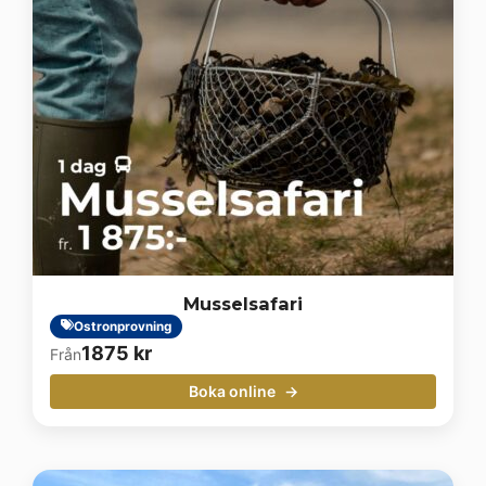
Musselsafari
Ostronprovning
1875
kr
Från
Boka online