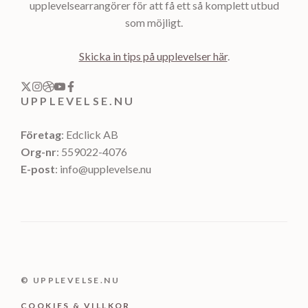
upplevelsearrangörer för att få ett så komplett utbud
som möjligt.
Skicka in tips på upplevelser här
.
UPPLEVELSE.NU
Företag
: Edclick AB
Org-nr
: 559022-4076
E-post
: info@upplevelse.nu
© UPPLEVELSE.NU
COOKIES & VILLKOR