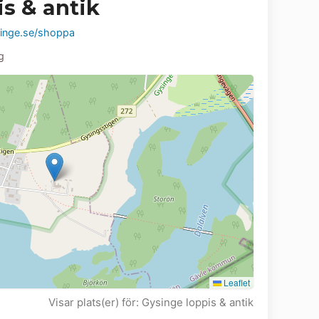
s & antik
inge.se/shoppa
g
Leaflet
Visar plats(er) för: Gysinge loppis & antik