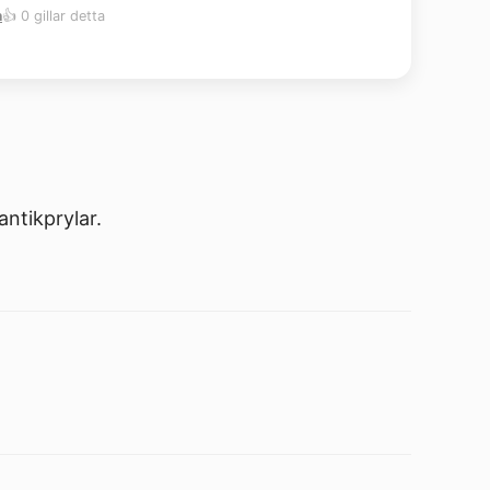
m
👍 0 gillar detta
ntikprylar.