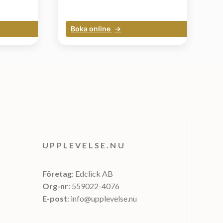
Boka online
UPPLEVELSE.NU
Företag
: Edclick AB
Org-nr
: 559022-4076
E-post
: info@upplevelse.nu