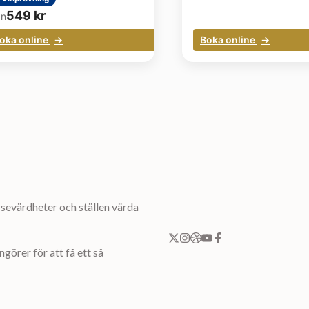
549
kr
ån
oka online
Boka online
sevärdheter och ställen värda
örer för att få ett så