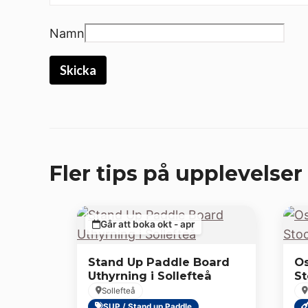
Namn
Fler tips på upplevelser 
Går att boka okt - apr
Stand Up Paddle Board
Os
Uthyrning i Sollefteå
S
Sollefteå
SUP / Stand up Paddle