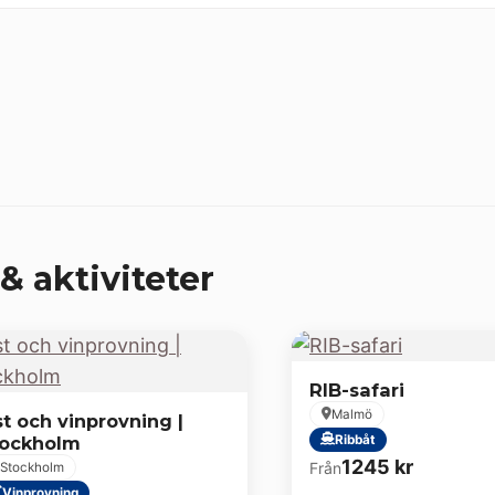
& aktiviteter
RIB-safari
Malmö
t och vinprovning |
tockholm
Ribbåt
1245
kr
Från
Stockholm
Vinprovning