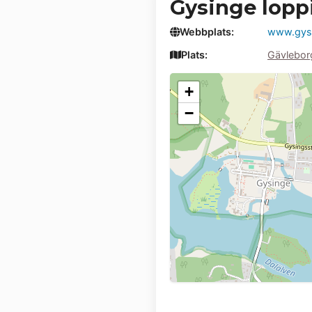
Gysinge loppi
Webbplats:
www.gys
Plats:
Gävlebor
+
−