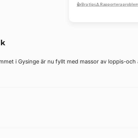
👍 Bra tips
⚠️ Rapportera proble
ik
mmet i Gysinge är nu fyllt med massor av loppis-och a