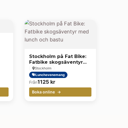
Stockholm på Fat Bike:
Fatbike skogsäventyr
med lunch och bastu
Stockholm
Lunchevenemang
1125
kr
Från
Boka online