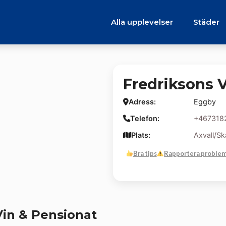
Alla upplevelser
Städer
Fredriksons V
Adress:
Eggby
Telefon:
+467318
Plats:
Axvall/Sk
Bra tips
Rapportera proble
Vin & Pensionat