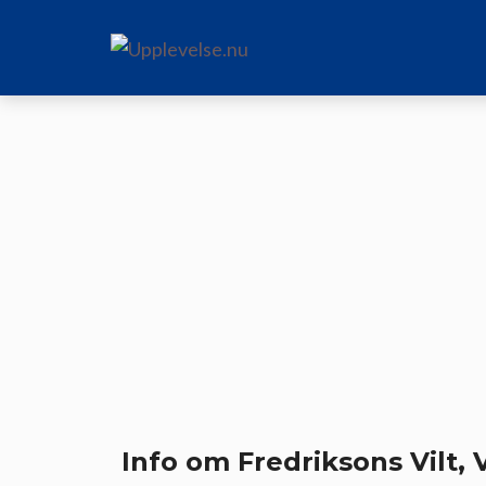
Hoppa
till
innehåll
Info om Fredriksons Vilt, 