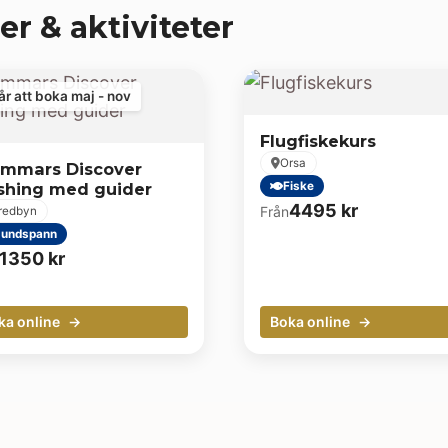
er & aktiviteter
år att boka maj - nov
Flugfiskekurs
Orsa
immars Discover
shing med guider
Fiske
4495
kr
Från
redbyn
undspann
1350
kr
ka online
Boka online