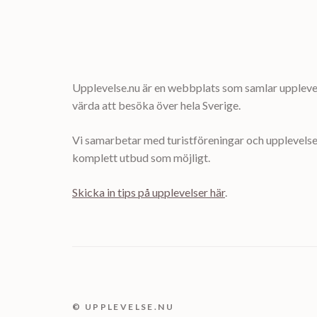
Upplevelse.nu är en webbplats som samlar upplevel
värda att besöka över hela Sverige.
Vi samarbetar med turistföreningar och upplevelsea
komplett utbud som möjligt.
Skicka in tips på upplevelser här
.
© UPPLEVELSE.NU