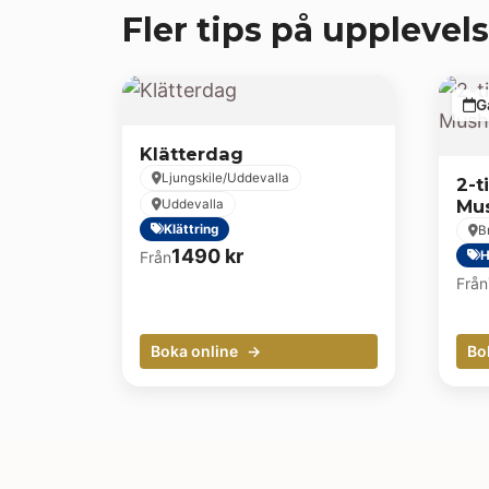
Fler tips på upplevels
G
Klätterdag
Ljungskile/Uddevalla
2-t
Mu
Uddevalla
Klättring
B
1490
kr
Från
H
Från
Boka online
Bo