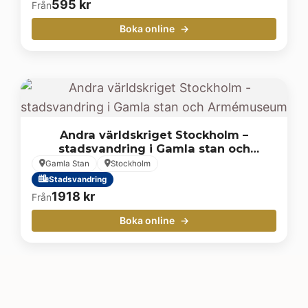
595
kr
Från
Boka online
Andra världskriget Stockholm –
stadsvandring i Gamla stan och
Armémuseum
Gamla Stan
Stockholm
Stadsvandring
1918
kr
Från
Boka online