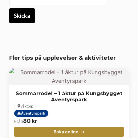
Fler tips på upplevelser & aktiviteter
Sommarrodel – 1 åktur på Kungsbygget
Äventyrspark
Våxtorp
Äventyrspark
80
kr
Från
Boka online