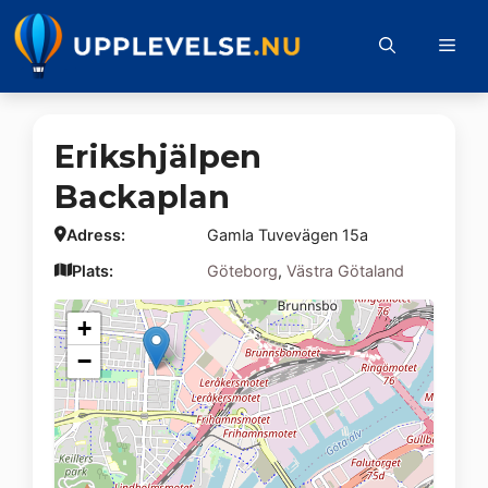
Hoppa
till
Me
innehåll
Erikshjälpen
Backaplan
Adress:
Gamla Tuvevägen 15a
Plats:
Göteborg
,
Västra Götaland
+
−