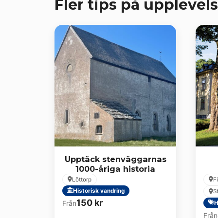
Fler tips på upplevels
Upptäck stenväggarnas
1000-åriga historia
Löttorp
F
Historisk vandring
S
150
kr
Från
H
Från