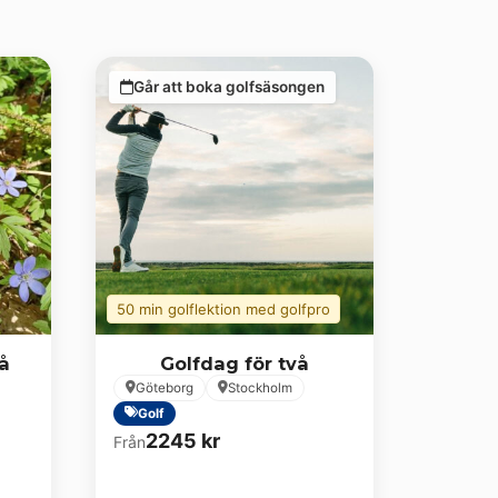
Går att boka golfsäsongen
50 min golflektion med golfpro
å
Golfdag för två
Göteborg
Stockholm
Golf
2245
kr
Från