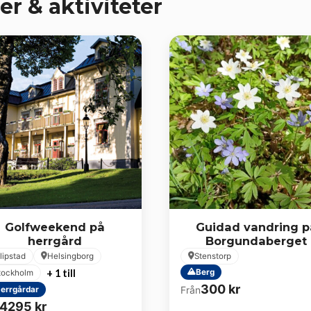
er & aktiviteter
Golfweekend på
Guidad vandring p
herrgård
Borgundaberget
ilipstad
Helsingborg
Stenstorp
+ 1 till
Berg
tockholm
300
kr
Från
errgårdar
4295
kr