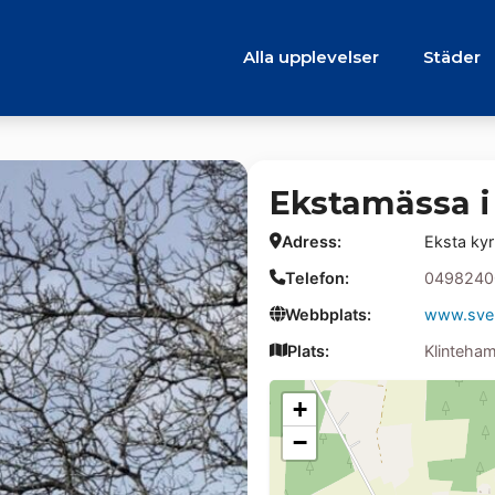
Alla upplevelser
Städer
Ekstamässa i
Adress:
Eksta ky
Telefon:
0498240
Webbplats:
www.sven
Plats:
Klinteha
+
−