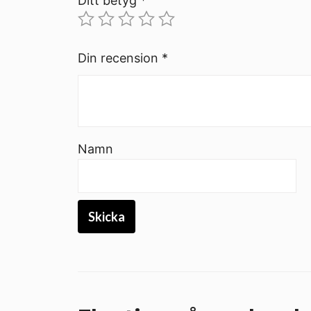
Ditt betyg
*
Din recension
*
Namn