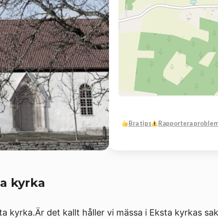
Bra tips
Rapportera proble
a kyrka
sta kyrka.Är det kallt håller vi mässa i Eksta kyrkas s