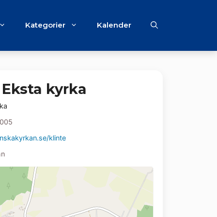
Kategorier
Kalender
 Eksta kyrka
rka
005
skakyrkan.se/klinte
mn