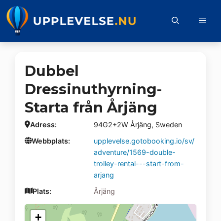
Hoppa
till
Me
innehåll
Dubbel
Dressinuthyrning-
Starta från Årjäng
Adress:
94G2+2W Årjäng, Sweden
Webbplats:
upplevelse.gotobooking.io/sv/
adventure/1569-double-
trolley-rental---start-from-
arjang
Plats:
Årjäng
+