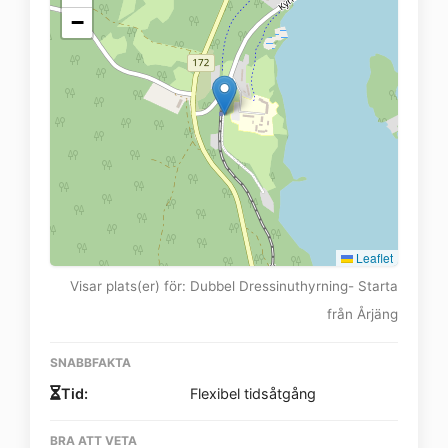
−
Leaflet
Visar plats(er) för: Dubbel Dressinuthyrning- Starta
från Årjäng
SNABBFAKTA
Tid:
Flexibel tidsåtgång
BRA ATT VETA