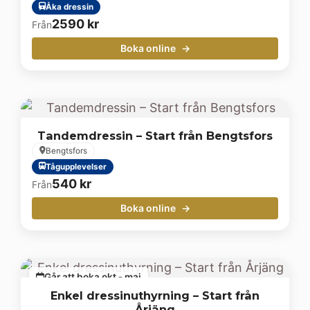
Åka dressin
2590
kr
Från
Boka online
Tandemdressin – Start från Bengtsfors
Bengtsfors
Tågupplevelser
540
kr
Från
Boka online
Går att boka okt - maj
Enkel dressinuthyrning – Start från
Årjäng