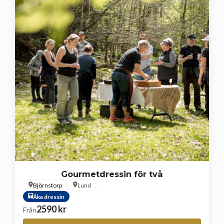
Gourmetdressin för två
Björnstorp
Lund
Åka dressin
2590
kr
Från