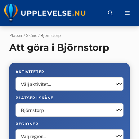
Hoppa
till
Me
innehåll
Platser
/
Skåne
/
Björnstorp
Att göra i Björnstorp
AKTIVITETER
PLATSER I SKÅNE
REGIONER