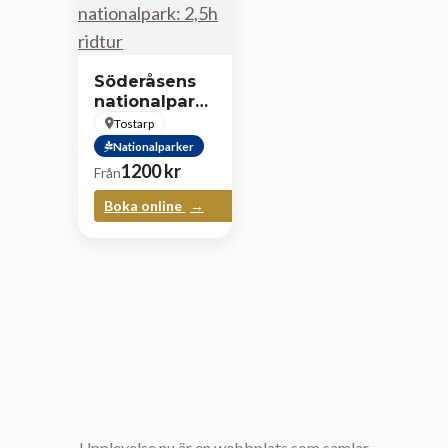
Söderåsens
nationalpark:
2,5h ridtur
Tostarp
Nationalparker
1200
kr
Från
Boka online
Upplevelse.nu är en webbplats som samlar