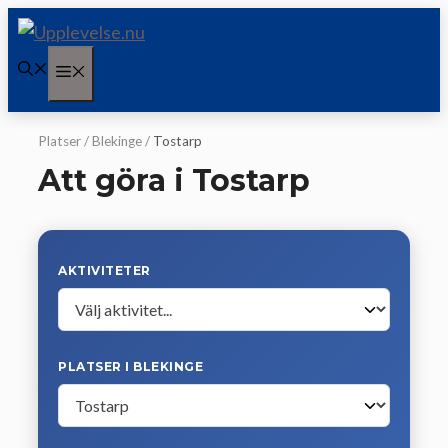
Hoppa
till
Meny
innehåll
Platser
/
Blekinge
/
Tostarp
Att göra i Tostarp
AKTIVITETER
PLATSER I BLEKINGE