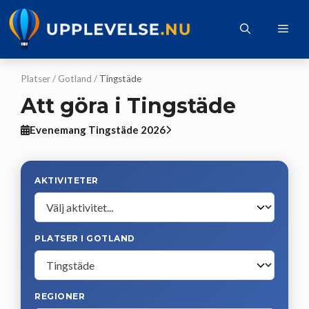
Hoppa
till
Me
innehåll
Platser
/
Gotland
/
Tingstäde
Att göra i Tingstäde
Evenemang Tingstäde 2026
AKTIVITETER
PLATSER I GOTLAND
REGIONER