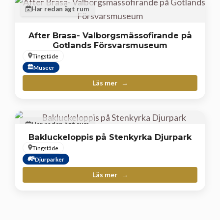
Har redan ägt rum
After Brasa- Valborgsmässofirande på
Gotlands Försvarsmuseum
Tingstäde
Museer
Läs mer
Har redan ägt rum
Bakluckeloppis på Stenkyrka Djurpark
Tingstäde
Djurparker
Läs mer