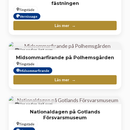
fästningen
Tingstäde
Vernissage
Läs mer
Har redan ägt rum
Midsommarfirande på Polhemsgården
Tingstäde
Midsommarfirande
Läs mer
Har redan ägt rum
Nationaldagen på Gotlands
Försvarsmuseum
Tingstäde