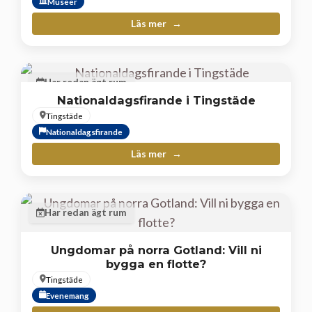
Museer
Läs mer
Har redan ägt rum
Nationaldagsfirande i Tingstäde
Tingstäde
Nationaldagsfirande
Läs mer
Har redan ägt rum
Ungdomar på norra Gotland: Vill ni
bygga en flotte?
Tingstäde
Evenemang