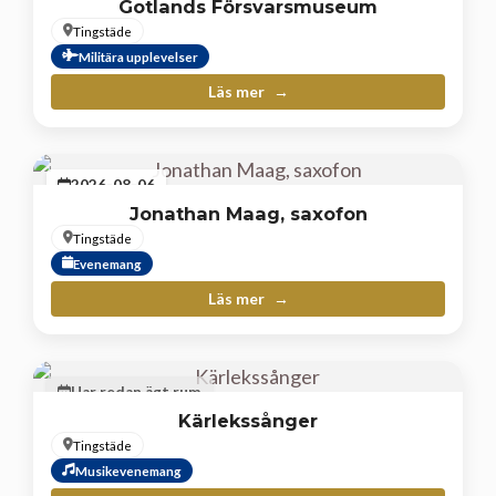
Gotlands Försvarsmuseum
Tingstäde
Militära upplevelser
Läs mer
2026-08-06
Jonathan Maag, saxofon
Tingstäde
Evenemang
Läs mer
Har redan ägt rum
Kärlekssånger
Tingstäde
Musikevenemang