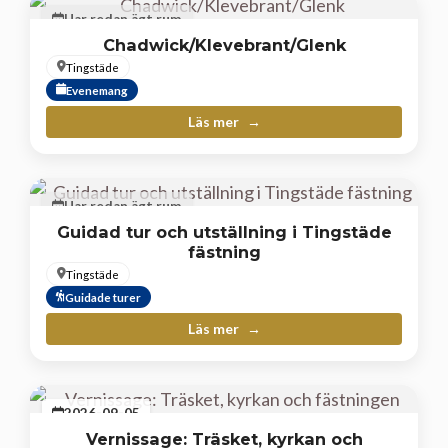
Har redan ägt rum
Chadwick/Klevebrant/Glenk
Tingstäde
Evenemang
Läs mer
Har redan ägt rum
Guidad tur och utställning i Tingstäde
fästning
Tingstäde
Guidade turer
Läs mer
2026-09-05
Vernissage: Träsket, kyrkan och