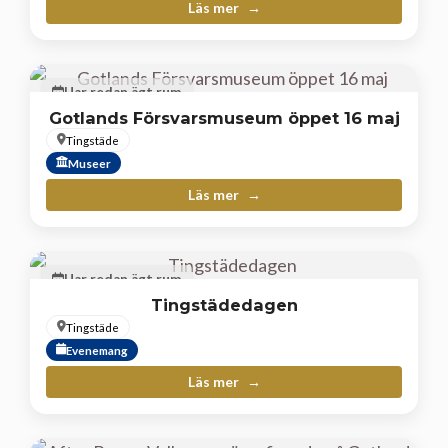
Läs mer
Har redan ägt rum
Gotlands Försvarsmuseum öppet 16 maj
Tingstäde
Museer
Läs mer
Har redan ägt rum
Tingstädedagen
Tingstäde
Evenemang
Läs mer