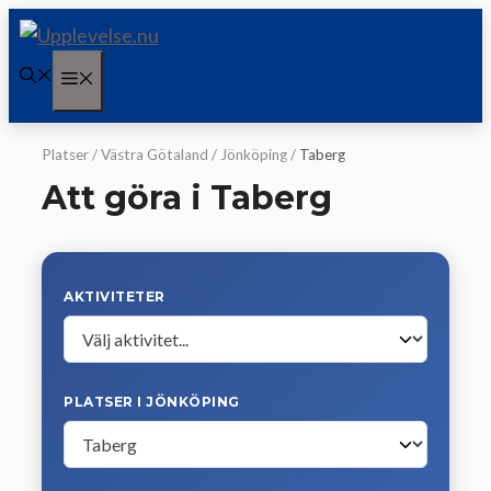
Hoppa
till
Meny
innehåll
Platser
/
Västra Götaland
/
Jönköping
/
Taberg
Att göra i Taberg
AKTIVITETER
PLATSER I JÖNKÖPING