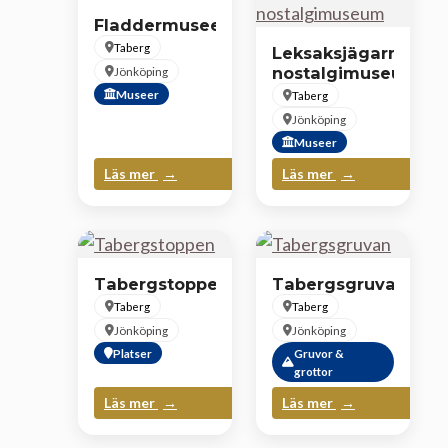
Fladdermuseet
Taberg
Leksaksjägarnas
nostalgimuseum
Jönköping
Museer
Taberg
Jönköping
Museer
Läs mer
Läs mer
Tabergstoppen
Tabergsgruvan
Taberg
Taberg
Jönköping
Jönköping
Platser
Gruvor &
grottor
Läs mer
Läs mer