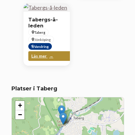
Tabergs-å-
leden
Taberg
Jönköping
Vandring
Läs mer
Platser i Taberg
+
−