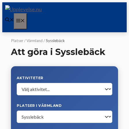
Hoppa
till
Meny
innehåll
Platser
/
Värmland
/
Sysslebäck
Att göra i Sysslebäck
AKTIVITETER
PLATSER I VÄRMLAND