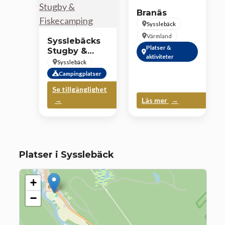
Branäs
Sysslebäck
Värmland
Sysslebäcks
Platser &
Stugby &
aktiviteter
Fiskecamping
Sysslebäck
Campingplatser
Se tillgänglighet
Läs mer
Platser i Sysslebäck
+
−