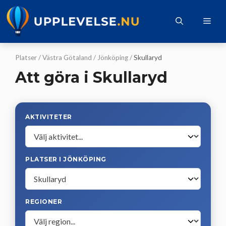
Hoppa
till
Me
innehåll
Platser
/
Västra Götaland
/
Jönköping
/
Skullaryd
Att göra i Skullaryd
AKTIVITETER
PLATSER I JÖNKÖPING
REGIONER