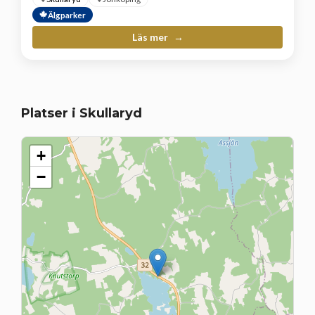
Älgparker
Läs mer
Platser i Skullaryd
+
−