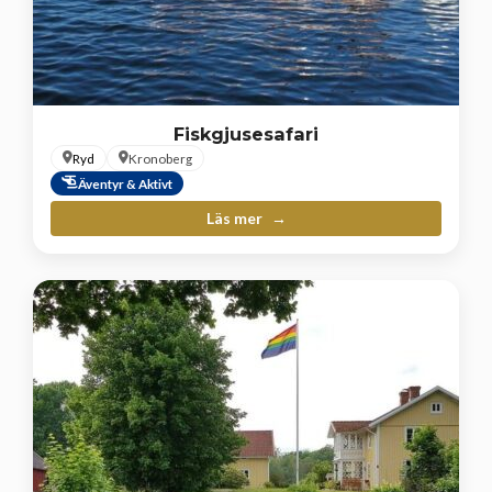
Fiskgjusesafari
Ryd
Kronoberg
Äventyr & Aktivt
Läs mer