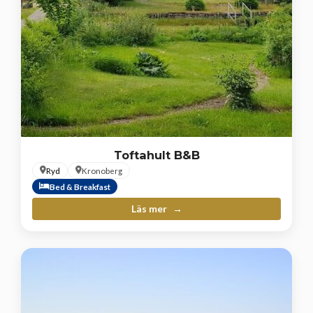
Toftahult B&B
Ryd
Kronoberg
Bed & Breakfast
Läs mer