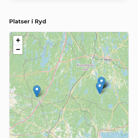
Platser i Ryd
+
−