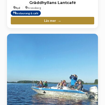
Gräddhyllans Lantcafé
Ryd
Kronoberg
Restaurang & café
Läs mer