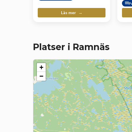
P
Läs mer
Platser i Ramnäs
+
−