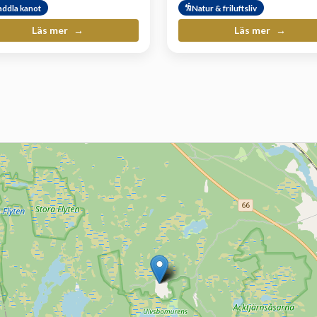
addla kanot
Natur & friluftsliv
Läs mer
Läs mer