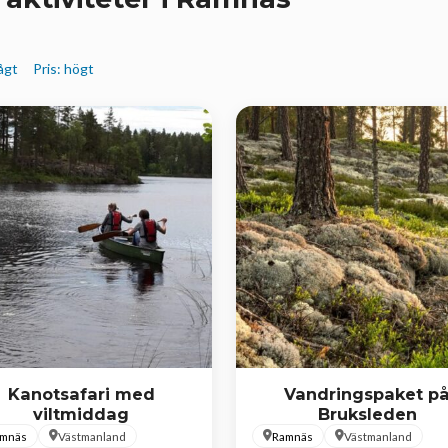
lågt
Pris: högt
Kanotsafari med
Vandringspaket p
viltmiddag
Bruksleden
mnäs
Västmanland
Ramnäs
Västmanland