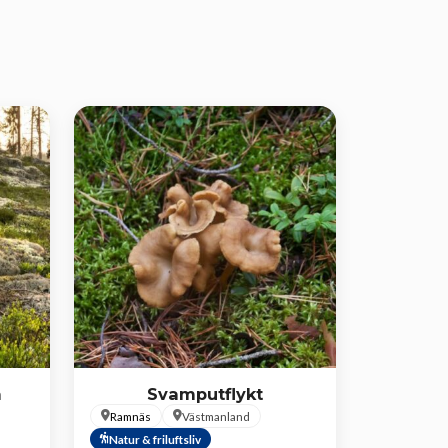
å
Svamputflykt
Ramnäs
Västmanland
Natur & friluftsliv