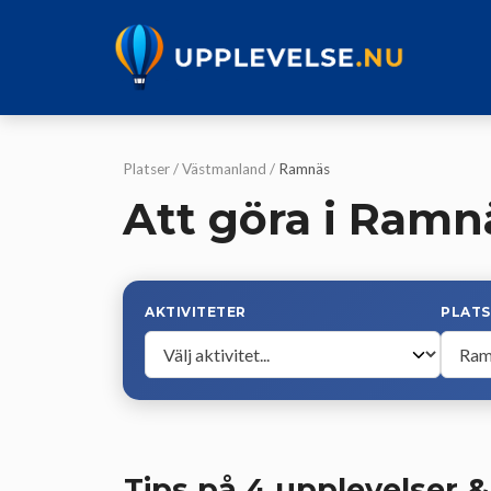
Hoppa
till
innehåll
Platser
/
Västmanland
/
Ramnäs
Att göra i Ramn
AKTIVITETER
PLATS
Tips på 4 upplevelser &