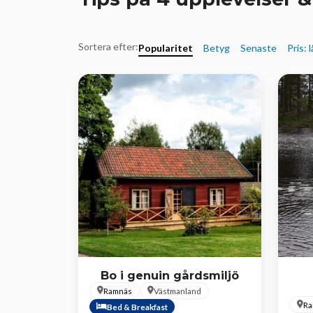
Sortera efter:
Popularitet
Betyg
Senaste
Pris: 
Bo i genuin gårdsmiljö
Ramnäs
Västmanland
Ra
Bed & Breakfast