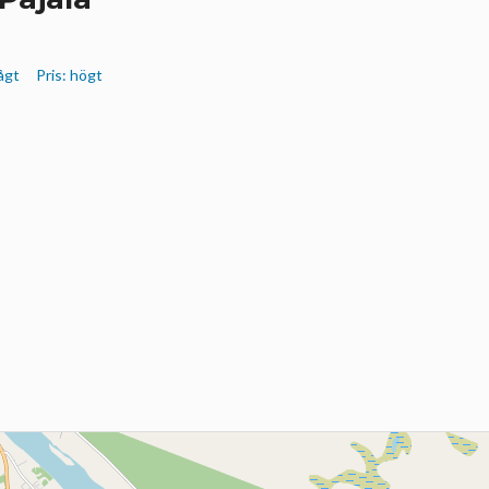
lågt
Pris: högt