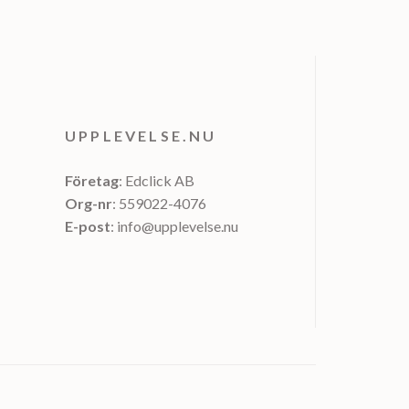
UPPLEVELSE.NU
Företag
: Edclick AB
Org-nr
: 559022-4076
E-post
: info@upplevelse.nu