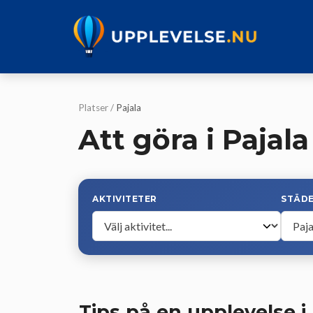
Hoppa
till
innehåll
Platser
/
Pajala
Att göra i Pajala
AKTIVITETER
STÄD
Tips på en upplevelse i