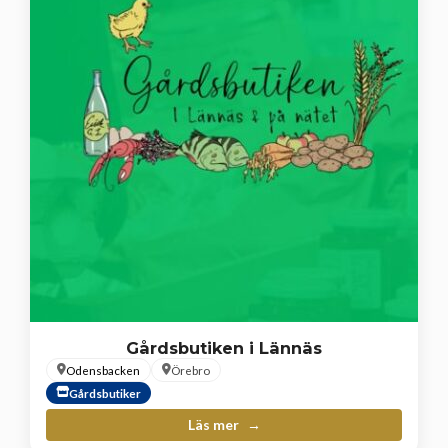
Gårdsbutiken i Lännäs
Odensbacken
Örebro
Gårdsbutiker
Läs mer