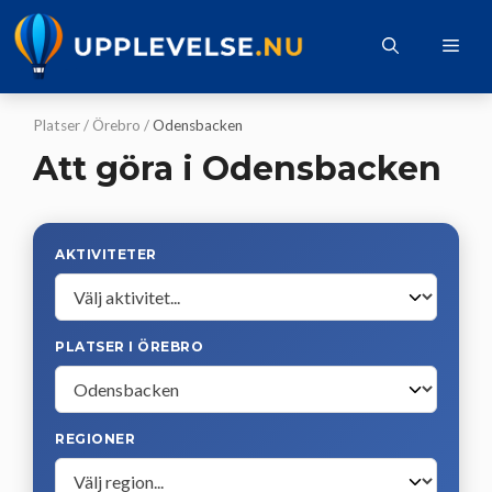
Hoppa
till
Me
innehåll
Platser
/
Örebro
/
Odensbacken
Att göra i Odensbacken
AKTIVITETER
PLATSER I ÖREBRO
REGIONER