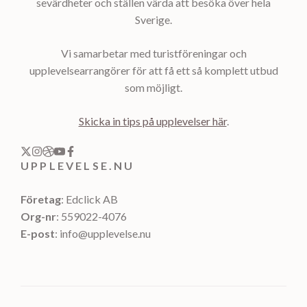
sevärdheter och ställen värda att besöka över hela
Sverige.
Vi samarbetar med turistföreningar och
upplevelsearrangörer för att få ett så komplett utbud
som möjligt.
Skicka in tips på upplevelser här
.
UPPLEVELSE.NU
Företag
: Edclick AB
Org-nr
: 559022-4076
E-post
: info@upplevelse.nu