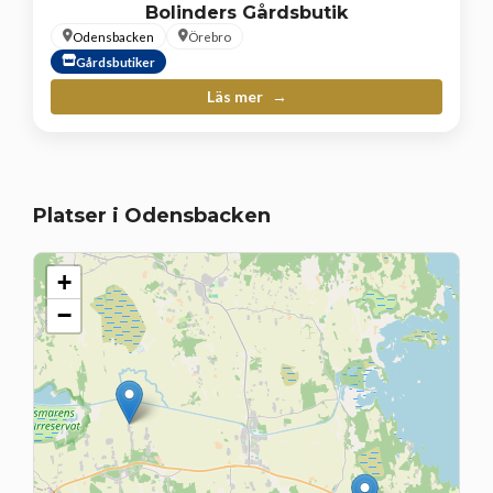
Bolinders Gårdsbutik
Odensbacken
Örebro
Gårdsbutiker
Läs mer
Platser i Odensbacken
+
−