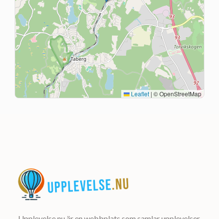
Leaflet
|
© OpenStreetMap
Upplevelse.nu är en webbplats som samlar upplevelser,