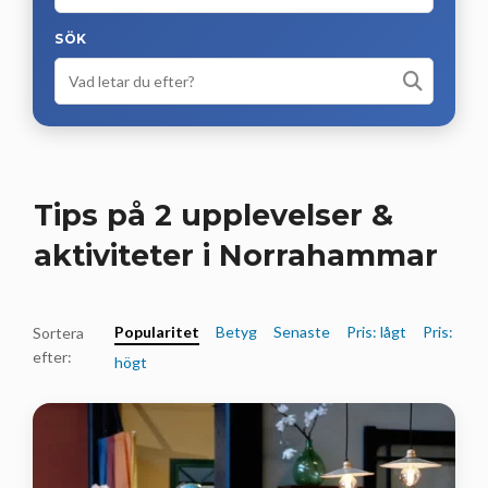
SÖK
Tips på 2 upplevelser &
aktiviteter i Norrahammar
Popularitet
Betyg
Senaste
Pris: lågt
Pris:
Sortera
efter:
högt