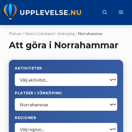
Hoppa
till
Me
innehåll
Platser
/
Västra Götaland
/
Jönköping
/
Norrahammar
Att göra i Norrahammar
AKTIVITETER
PLATSER I JÖNKÖPING
REGIONER