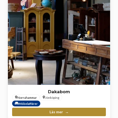
Dakabom
Norrahammar
Jönköping
Möbelaffärer
Läs mer