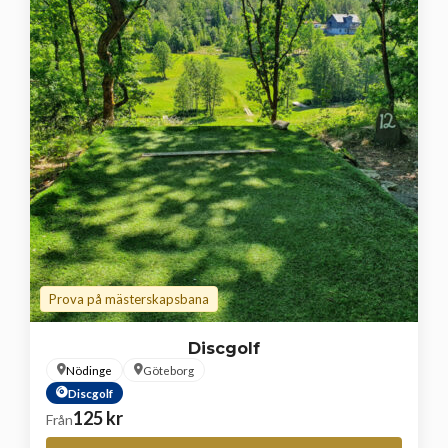
Prova på mästerskapsbana
Discgolf
Nödinge
Göteborg
Discgolf
125
kr
Från