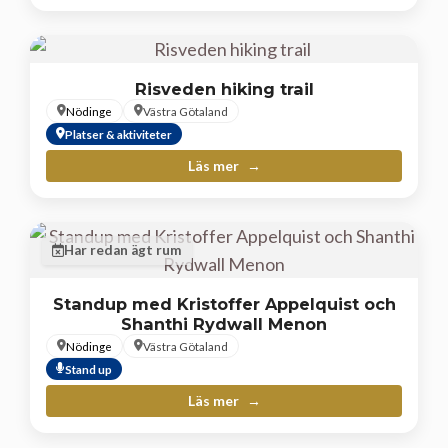
Risveden hiking trail
Nödinge
Västra Götaland
Platser & aktiviteter
Läs mer
Har redan ägt rum
Standup med Kristoffer Appelquist och
Shanthi Rydwall Menon
Nödinge
Västra Götaland
Stand up
Läs mer