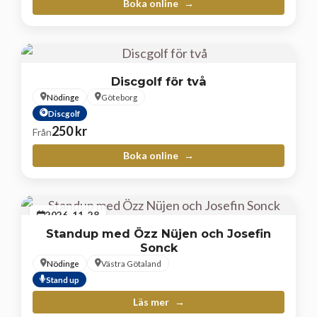
Boka online
Discgolf för två
Nödinge
Göteborg
Discgolf
250
kr
Från
Boka online
2026-11-28
Standup med Özz Nüjen och Josefin
Sonck
Nödinge
Västra Götaland
Stand up
Läs mer