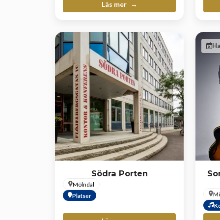
Läs mer
Ha
Södra Porten
So
Mölndal
Mö
Platser
K