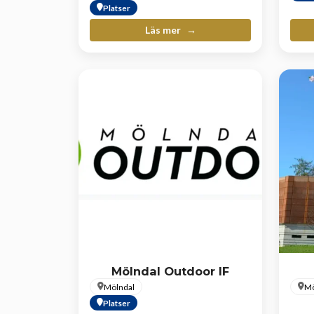
Platser
Läs mer
Mölndal Outdoor IF
Mölndal
Mö
Platser