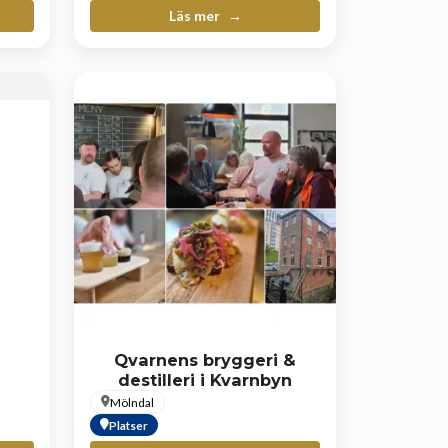
Läs mer
Qvarnens bryggeri &
destilleri i Kvarnbyn
Mölndal
Platser