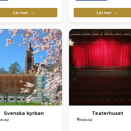
Läs mer
Läs mer
Svenska kyrkan
Teaterhuset
lndal
Mölndal