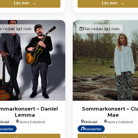
Läs mer
Läs mer
r redan ägt rum
Har redan ägt rum
mmarkonsert – Daniel
Sommarkonsert – Cl
Lemma
Mae
lndal
Västra Götaland
Mölndal
Västra Götaland
onserter
Konserter