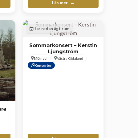
Läs mer
Har redan ägt rum
Sommarkonsert – Kerstin
Ljungström
Mölndal
Västra Götaland
Konserter
ara