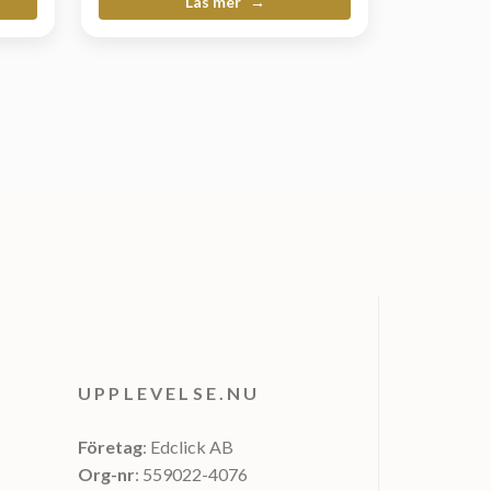
Läs mer
UPPLEVELSE.NU
Företag
: Edclick AB
Org-nr
: 559022-4076