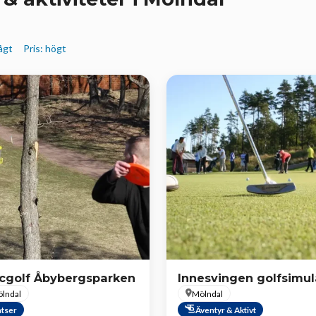
lågt
Pris: högt
cgolf Åbybergsparken
Innesvingen golfsimul
lndal
Mölndal
atser
Äventyr & Aktivt