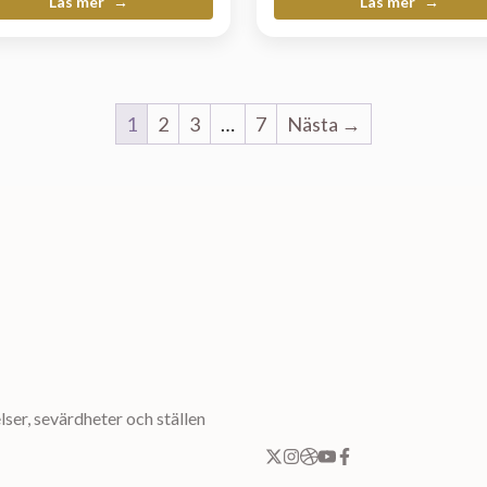
Läs mer
Läs mer
1
2
3
…
7
Nästa →
ser, sevärdheter och ställen