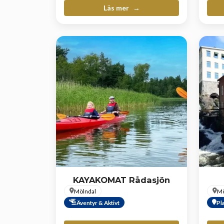
Läs mer
KAYAKOMAT Rådasjön
Mölndal
Mö
Äventyr & Aktivt
Pl