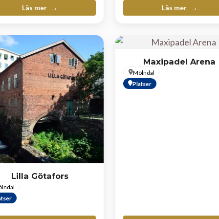
Läs mer
Läs mer
Maxipadel Arena
Mölndal
Platser
Lilla Götafors
lndal
atser